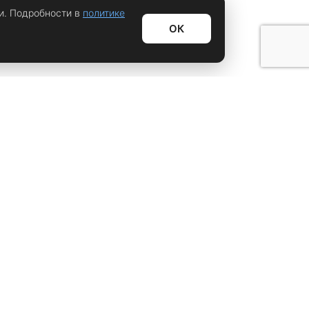
и. Подробности в
политике
ОК
Информационный дайджест
Лайфхаки
Технологии
Видео