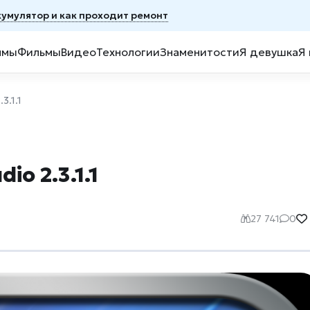
ккумулятор и как проходит ремонт
ммы
Фильмы
Видео
Технологии
Знаменитости
Я девушка
Я
3.1.1
io 2.3.1.1
27 741
0