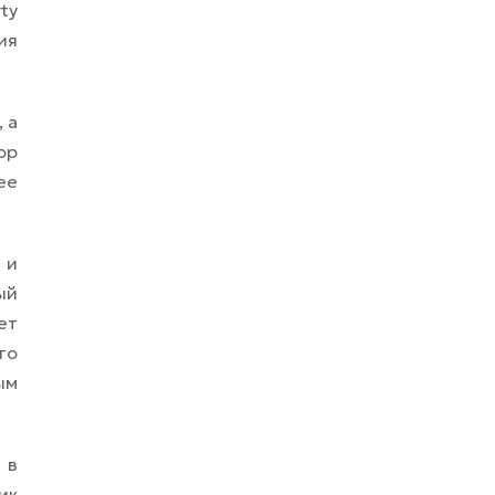
ty
ия
 а
ор
ее
 и
ый
ет
го
ым
 в
ик