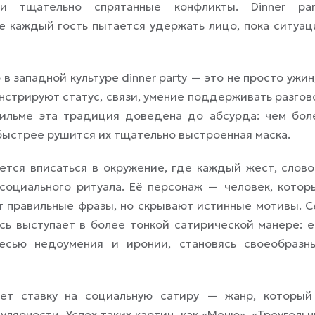
и тщательно спрятанные конфликты. Dinner par
е каждый гость пытается удержать лицо, пока ситуац
в западной культуре dinner party — это не просто ужин,
нстрируют статус, связи, умение поддерживать разгов
фильме эта традиция доведена до абсурда: чем бол
 быстрее рушится их тщательно выстроенная маска.
ется вписаться в окружение, где каждый жест, слово
социального ритуала. Её персонаж — человек, котор
ят правильные фразы, но скрывают истинные мотивы. С
сь выступает в более тонкой сатирической манере: е
сью недоумения и иронии, становясь своеобразн
ает ставку на социальную сатиру — жанр, который
лярности. Успех таких картин, как «Меню», «Треугольн