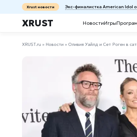
Экс-финалистка American Idol 
Xrust новости
XRUST
Новости
Игры
Програ
XRUST.ru
»
Новости
» Оливия Уайлд и Сет Роген в са