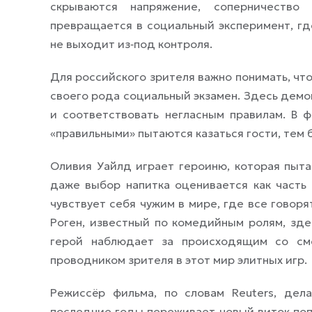
скрываются напряжение, соперничество 
превращается в социальный эксперимент, гд
не выходит из‑под контроля.
Для российского зрителя важно понимать, что 
своего рода социальный экзамен. Здесь демо
и соответствовать негласным правилам. В 
«правильными» пытаются казаться гости, тем
Оливия Уайлд играет героиню, которая пыта
даже выбор напитка оценивается как часть 
чувствует себя чужим в мире, где все говор
Роген, известный по комедийным ролям, зде
герой наблюдает за происходящим со сме
проводником зрителя в этот мир элитных игр.
Режиссёр фильма, по словам Reuters, дел
последние годы переживает новый виток попу