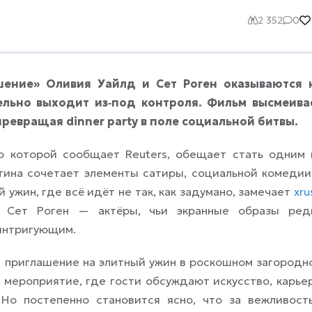
2 352
0
шение» Оливия Уайлд и Сет Роген оказываются 
ельно выходит из‑под контроля. Фильм высмеива
превращая dinner party в поле социальной битвы.
 о которой сообщает Reuters, обещает стать одним 
тина сочетает элементы сатиры, социальной комедии
 ужин, где всё идёт не так, как задумано, замечает
xru
 Сет Роген — актёры, чьи экранные образы ред
 интригующим.
т приглашение на элитный ужин в роскошном загородн
мероприятие, где гости обсуждают искусство, карьер
 Но постепенно становится ясно, что за вежливост