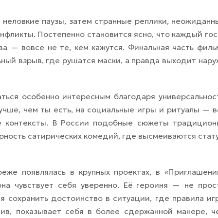
 неловкие паузы, затем странные реплики, неожиданн
фликты. Постепенно становится ясно, что каждый гос
ва — вовсе не те, кем кажутся. Финальная часть филь
ьный взрыв, где рушатся маски, а правда выходит нару
аться особенно интересным благодаря универсальнос
лучше, чем ты есть, на социальные игры и ритуалы — в
ые контексты. В России подобные сюжеты традицион
ярность сатирических комедий, где высмеиваются стату
еже появлялась в крупных проектах, в «Приглашени
на чувствует себя уверенно. Её героиня — не прос
ся сохранить достоинство в ситуации, где правила иг
тив, показывает себя в более сдержанной манере, ч