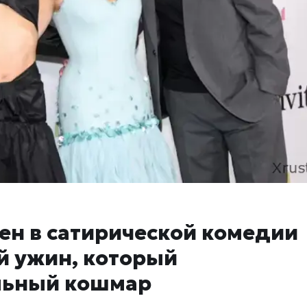
ген в сатирической комедии
й ужин, который
льный кошмар