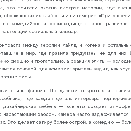
ал, что зрители охотно смотрят истории, где внеш
х, обнажающих их слабости и лицемерие. «Приглашени
 на комедийности происходящего: хаос развивает
в настоящий социальный кошмар.
контраста между героями Уайлд и Рогена и остальны
павшие в мир, где правила придуманы не для них. 
нно смешно и трогательно, а реакция элиты — холодн
вится основой для комедии: зритель видит, как хруп
 разные миры.
ьный стиль фильма. По данным открытых источнико
особняке, где каждая деталь интерьера подчёркива
м, дизайнерская мебель — всё это создаёт атмосфе
 с нарастающим хаосом. Камера часто задерживается 
ках. Это делает сатиру более острой, а комедию — бол