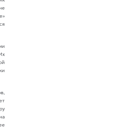
не
е»
ся
ми
Их
ой
ки
в,
ет
ру
на
ее