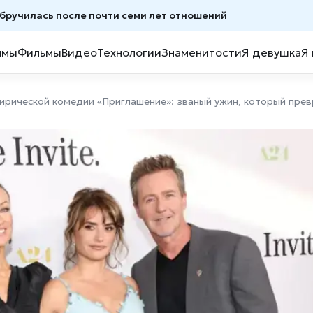
обручилась после почти семи лет отношений
ммы
Фильмы
Видео
Технологии
Знаменитости
Я девушка
Я
тирической комедии «Приглашение»: званый ужин, который пре