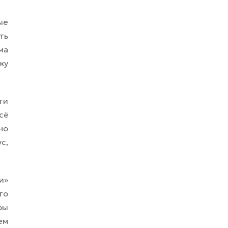
ые
ть
ма
жу
ти
сё
но
с,
и»
то
ры
ем