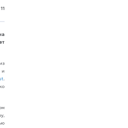
Предполагается, что миллионы россиян
смогут находиться под постоянным
11
цифровым наблюдением без
необходимости регулярно посещать
медицинские учреждения только ради
проверки основных показателей. Речь
на
идёт не о замене врачей технологиями.
ет
Главная
из
 и
st
.
ко
ом
у,
ью