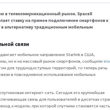
ию в телекоммуникационный рынок. SpaceX
делает ставку на прямое подключение смартфонов к
у в альтернативу традиционным мобильным
льной связи
одвигает мобильное направление Starlink в США,
ионы, но и на массовый рынок смартфонов, сообщили
xru
том для труднодоступных территорий, то теперь речь
связи в повседневное использование мобильных
я спутниковая интернет-сеть. Сегодня это крупнейшая
спечивающая связь для пользователей в десятках стра
еход к модели, при которой спутники становятся част