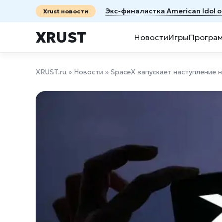
Экс-финалистка American Idol 
Xrust новости
XRUST
Новости
Игры
Програ
XRUST.ru
»
Новости
» SpaceX запускает наступление 