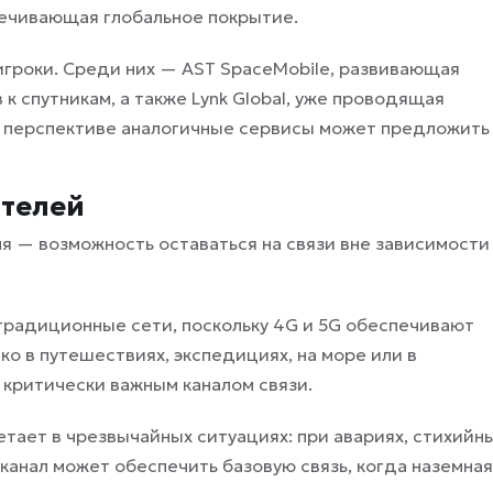
печивающая глобальное покрытие.
игроки. Среди них — AST SpaceMobile, развивающая
 спутникам, а также Lynk Global, уже проводящая
й перспективе аналогичные сервисы может предложить
ателей
я — возможность оставаться на связи вне зависимости
 традиционные сети, поскольку 4G и 5G обеспечивают
ко в путешествиях, экспедициях, на море или в
ь критически важным каналом связи.
тает в чрезвычайных ситуациях: при авариях, стихийн
канал может обеспечить базовую связь, когда наземная