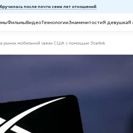
обручилась после почти семи лет отношений
ммы
Фильмы
Видео
Технологии
Знаменитости
Я девушка
Я
на рынок мобильной связи США с помощью Starlink