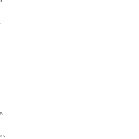
й
-
у,
ек