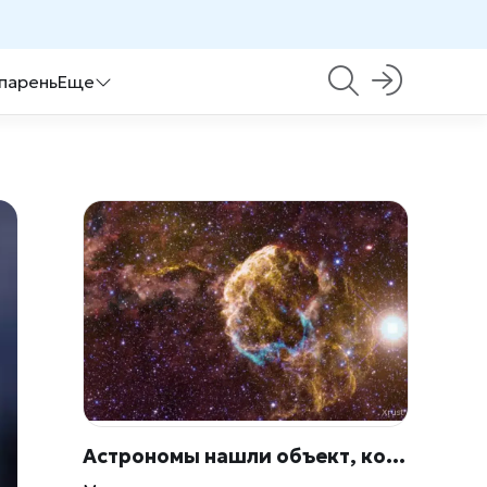
 парень
Еще
Астрономы нашли объект, который нарушил научную картину вселенной