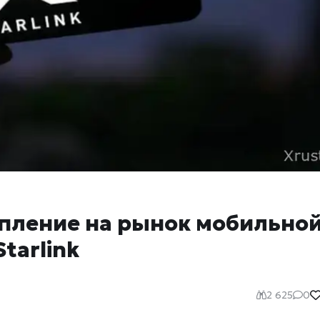
упление на рынок мобильно
tarlink
2 625
0