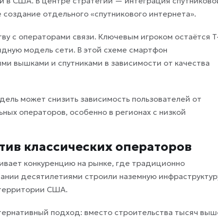
и в США. В центре стратегии — интеграция спутниково
е создание отдельного «спутникового интернета».
ву с операторами связи. Ключевым игроком остаётся T
идную модель сети. В этой схеме смартфон
ми вышками и спутниками в зависимости от качества
дель может снизить зависимость пользователей от
ных операторов, особенно в регионах с низкой
тив классических операторов
иливает конкуренцию на рынке, где традиционно
мпании десятилетиями строили наземную инфраструктур
 территории США.
ернативный подход: вместо строительства тысяч выш