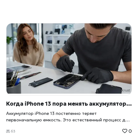
Когда iPhone 13 пора менять аккумулятор и как проходит ремонт
Аккумулятор iPhone 13 постепенно теряет
первоначальную емкость. Это естественный процесс для
любой литий-ионной батареи. Телефон может оставаться
0
63
полностью исправным, но работать без подзарядки