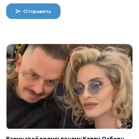
Отправить
Всему своё время: почему Келли Осборн «недовольна» бывшим женихом Сидом Уилсоном