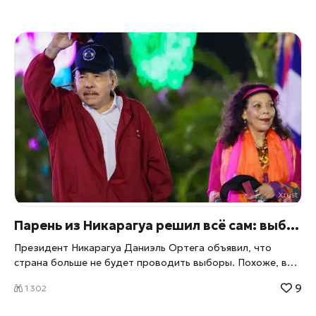
Парень из Никарагуа решил всё сам: выборов больше не будет
Президент Никарагуа Даниэль Ортега объявил, что
страна больше не будет проводить выборы. Похоже, в
Никарагуа решили окончательно избавиться от
9
1 302
предвыборной гонки, отмечает
xrust
. Не потому, что она
надоела избирателям, а потому, что самих выборов