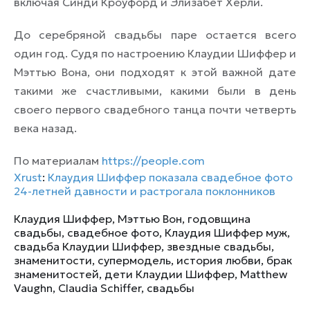
включая Синди Кроуфорд и Элизабет Херли.
До серебряной свадьбы паре остается всего
один год. Судя по настроению Клаудии Шиффер и
Мэттью Вона, они подходят к этой важной дате
такими же счастливыми, какими были в день
своего первого свадебного танца почти четверть
века назад.
По материалам
https://people.com
Xrust
:
Клаудия Шиффер показала свадебное фото
24-летней давности и растрогала поклонников
Клаудия Шиффер
,
Мэттью Вон
,
годовщина
свадьбы
,
свадебное фото
,
Клаудия Шиффер муж
,
свадьба Клаудии Шиффер
,
звездные свадьбы
,
знаменитости
,
супермодель
,
история любви
,
брак
знаменитостей
,
дети Клаудии Шиффер
,
Matthew
Vaughn
,
Claudia Schiffer
,
свадьбы