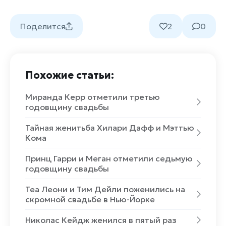
Поделится
2
0
Похожие статьи:
Миранда Керр отметили третью
годовщину свадьбы
Тайная женитьба Хилари Дафф и Мэттью
Кома
Принц Гарри и Меган отметили седьмую
годовщину свадьбы
Теа Леони и Тим Дейли поженились на
скромной свадьбе в Нью-Йорке
Николас Кейдж женился в пятый раз