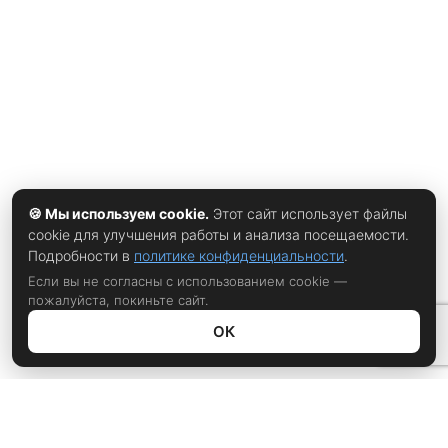
предыдущих. Google уточняет обязанности
пользователей, порядок работы магазина, правила
автоматических обновлений и условия использования
цифрового контента. Формально компания говорит о
повышении прозрачности: многие положения
существовали и раньше, но были разбросаны по разным
🍪 Мы используем cookie.
Этот сайт использует файлы
cookie для улучшения работы и анализа посещаемости.
Подробности в
политике конфиденциальности
.
Если вы не согласны с использованием cookie —
пожалуйста, покиньте сайт.
ОК