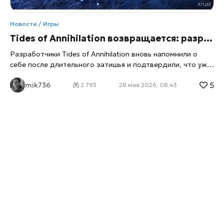
Новости / Игры
Tides of Annihilation возвращается: разработчики откроют доступ к новой версии уже этим летом
Разработчики Tides of Annihilation вновь напомнили о
себе после длительного затишья и подтвердили, что уже
этим летом игроки смогут лично познакомиться с
5
mik736
проектом. Информация появилась после публикации
2 793
28 мая 2026, 08:43
нового материала, в котором студия раскрыла детали
предстоящего игрового билда и намекнула на более
масштабную презентацию в ближайшие месяцы. Проект с
самого начала привлек внимание поклонников сюжетных
экшенов благодаря необычному сочетанию мрачного
фэнтези, динамичной боевой системы и визуального
стиля, напоминающего современные AAA-релизы,
констатирует
xrust
. После продолжительного отсутствия
новостей многие игроки начали сомневаться в судьбе
Tides of Annihilation, однако свежие заявления
разработчиков показывают, что работа над игрой
продолжается активными темпами. По предварительной
информации, летом пользователям предложат