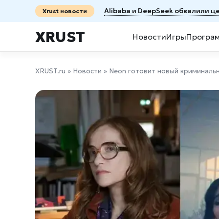
Alibaba и DeepSeek обвалили ц
Xrust новости
XRUST
Новости
Игры
Програ
XRUST.ru
»
Новости
» Neon готовит новый криминаль