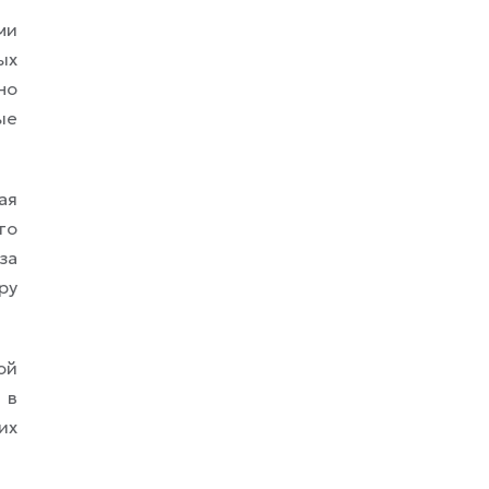
ми
ых
но
ые
ая
го
за
ру
ой
 в
их