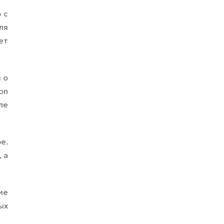
 с
ля
ет
 о
on
ле
е.
 а
ие
ых