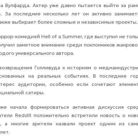
а Вулфарда. Актер уже давно пытается выйти за рам
. За последние несколько лет он активно занимает
акже выбирает более сложные и независимые проекты.
ррор-комедией Hell of a Summer, где выступил не толь
олучил заметное внимание среди поклонников жанрово
одого универсального автора.
озвращения Голливуда к историям о медиаиндустри
основанных на реальных событиях. В последние го
терес аудитории, особенно если сочетают элемен
оциальной сатиры.
уже начала формироваться активная дискуссия сре
атели Reddit положительно встретили новость о нов
, а многие зрители назвали проект одним из сам
лет.