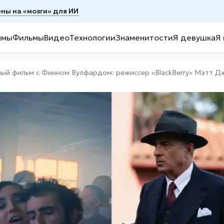
ены на «мозги» для ИИ
ммы
Фильмы
Видео
Технологии
Знаменитости
Я девушка
Я
ный фильм с Финном Вулфардом: режиссер «BlackBerry» Мэтт Д