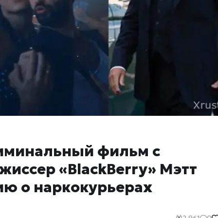
риминальный фильм с
иссер «BlackBerry» Мэтт
ию о наркокурьерах
2 961
0