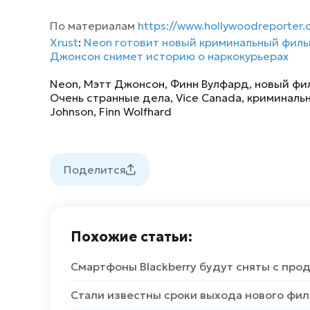
По материалам
https://www.hollywoodreporter
Xrust
:
Neon готовит новый криминальный фильм
Джонсон снимет историю о наркокурьерах
Neon
,
Мэтт Джонсон
,
Финн Вулфард
,
новый фи
Очень странные дела
,
Vice Canada
,
криминаль
Johnson
,
Finn Wolfhard
Поделится
Похожие статьи:
Смартфоны Blackberry будут сняты с про
Стали известны сроки выхода нового фи