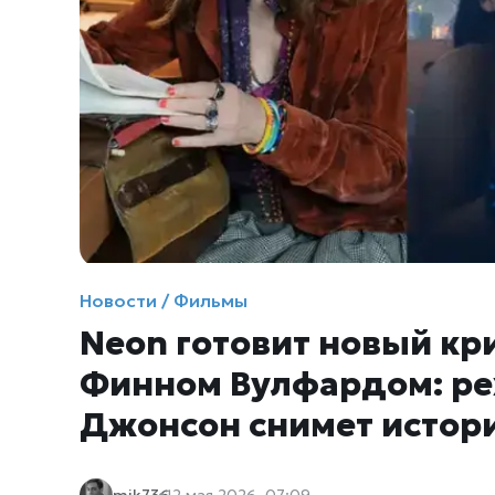
Новости / Фильмы
Neon готовит новый к
Финном Вулфардом: реж
Джонсон снимет истор
mik736
12 мая 2026, 07:09