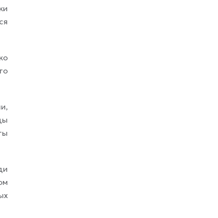
ки
ся
ко
го
и,
ды
ты
ди
ом
ых