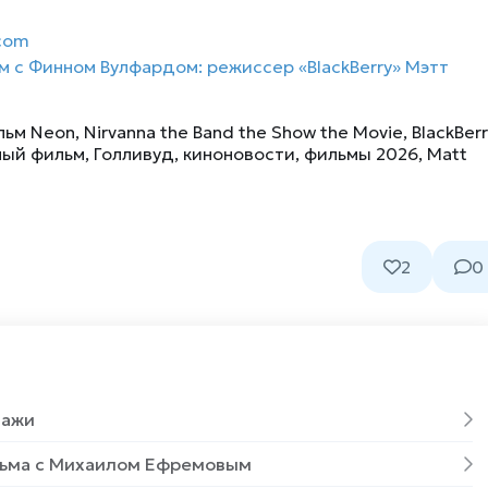
.com
 с Финном Вулфардом: режиссер «BlackBerry» Мэтт
льм Neon
,
Nirvanna the Band the Show the Movie
,
BlackBerr
ный фильм
,
Голливуд
,
киноновости
,
фильмы 2026
,
Matt
2
0
дажи
льма с Михаилом Ефремовым