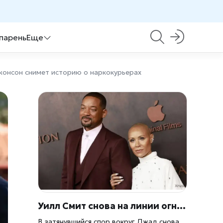
 парень
Еще
жонсон снимет историю о наркокурьерах
Уилл Смит снова на линии огня: его пытаются втянуть в старую тяжбу
В затянувшийся спор вокруг Джад снова