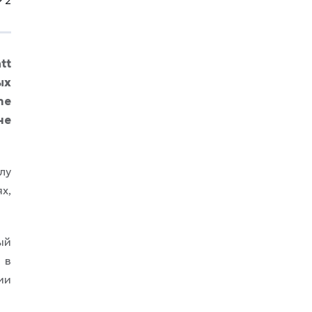
около 33 тысяч долларов (примерно 3 млн
рублей) за юридические расходы. После
этого казалось, что спор затихнет. Но
Салаам решил продолжить. В новых
tt
документах он требует допросить Уилла
Смита.
ых
he
не
лу
х,
ый
 в
ии