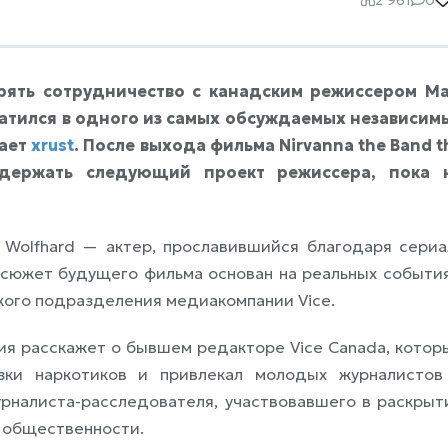
ять сотрудничество с канадским режиссером Ma
ратился в одного из самых обсуждаемых независим
щает
xrust
. После выхода фильма Nirvanna the Band t
держать следующий проект режиссера, пока 
n Wolfhard — актер, прославившийся благодаря сериа
 сюжет будущего фильма основан на реальных события
ского подразделения медиакомпании Vice.
ия расскажет о бывшем редакторе Vice Canada, котор
зки наркотиков и привлекал молодых журналистов
урналиста-расследователя, участвовавшего в раскрыт
 общественности.