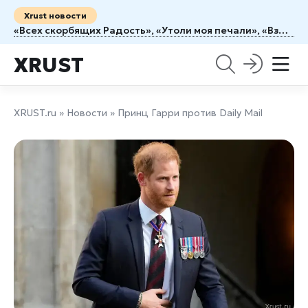
Xrust новости
«Всех скорбящих Радость», «Утоли моя печали», «Взыскание погибших»: путеводитель по иконам для тех, кому плохо
XRUST
XRUST.ru
»
Новости
» Принц Гарри против Daily Mail