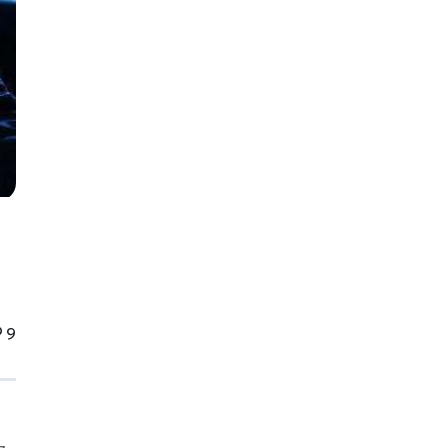
Именно поэтому она решилась на
откровенное видео, а не на
дозированные посты. «Хочу, чтобы кто-то
полюбил ЭмиЛу как свою» Отдельное
место в
9