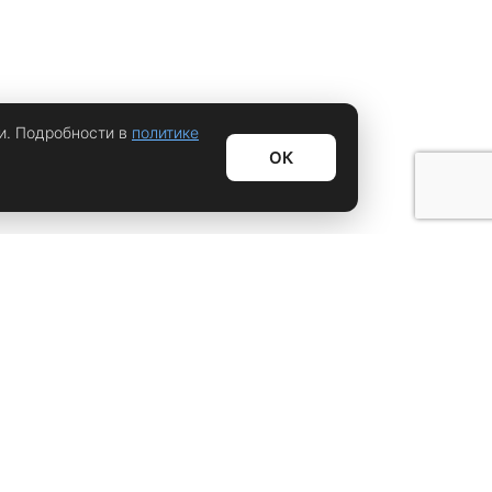
и. Подробности в
политике
ОК
Информационный дайджест