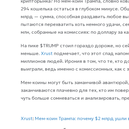
крипторынка? Но мем-коин Трампа, словно ков
294 кошелька остаться в глубоком минусе. О
млрд — сумма, способная раздавить любое вы
пытаются перехватить хоть немного удачи, 
млн, собранные на комиссиях: по доллару за 
На пике $TRUMP стоил гораздо дороже, но сейч
меньше.
Xrust
подмечает, что этот спад напом
миллионов людей. Ирония в том, что те, кто 
выиграли, ведь именно с комиссионных, как с
Мем-коины могут быть заманчивой авантюрой
заканчиваются плачевно для тех, кто им пове
чуть больше сомневаться и анализировать, пре
Xrust
:
Мем-коин Трампа: почему $2 млрд ушли 