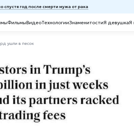
 спустя год после смерти мужа от рака
ммы
Фильмы
Видео
Технологии
Знаменитости
Я девушка
Я
рд ушли в песок