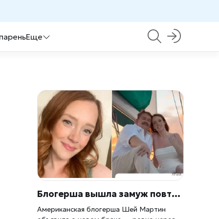
 парень
Еще
Блогерша вышла замуж повторно спустя год после смерти мужа от рака
Американская блогерша Шей Мартин