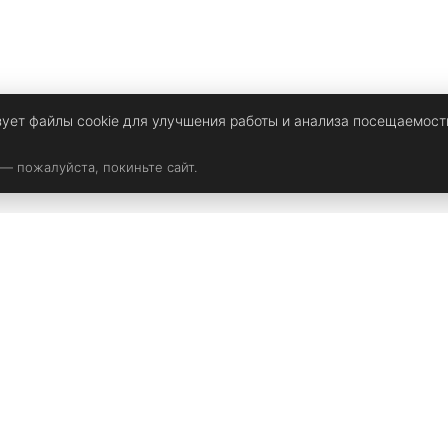
зует файлы cookie для улучшения работы и анализа посещаемост
 — пожалуйста, покиньте сайт.
Мультимедиа
Девичьи темы