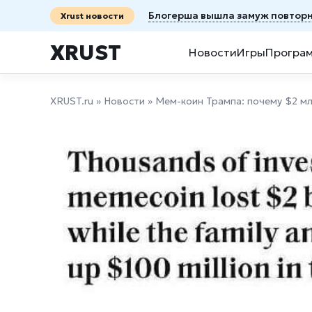
Блогерша вышла замуж повторно
Xrust новости
XRUST
Новости
Игры
Програ
XRUST.ru
»
Новости
» Мем-коин Трампа: почему $2 мл