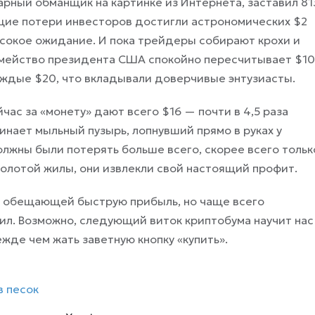
арный обманщик на картинке из Интернета, заставил 81
бщие потери инвесторов достигли астрономических $2
сокое ожидание. И пока трейдеры собирают крохи и
семейство президента США спокойно пересчитывает $1
каждые $20, что вкладывали доверчивые энтузиасты.
ас за «монету» дают всего $16 — почти в 4,5 раза
инает мыльный пузырь, лопнувший прямо в руках у
должны были потерять больше всего, скорее всего тольк
 золотой жилы, они извлекли свой настоящий профит.
, обещающей быструю прибыль, но чаще всего
рил. Возможно, следующий виток криптобума научит нас
жде чем жать заветную кнопку «купить».
в песок