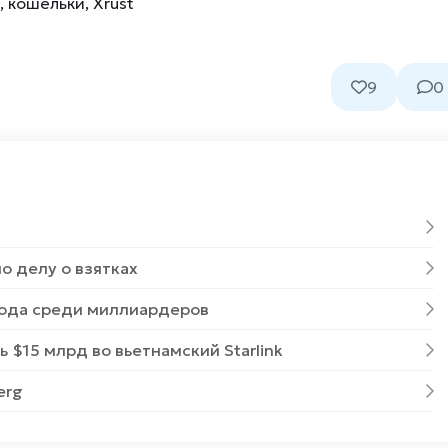
,
кошельки
,
Xrust
9
0
о делу о взятках
года среди миллиардеров
$15 млрд во вьетнамский Starlink
erg