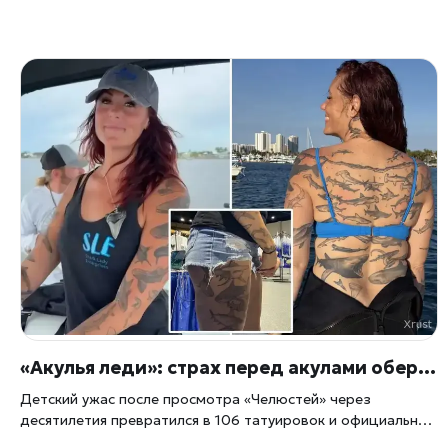
«Акулья леди»: страх перед акулами обернулся для американки мировым рекордом
Детский ужас после просмотра «Челюстей» через
десятилетия превратился в 106 татуировок и официальный
титул от Книги рекордов Гиннесса — так на своей коже