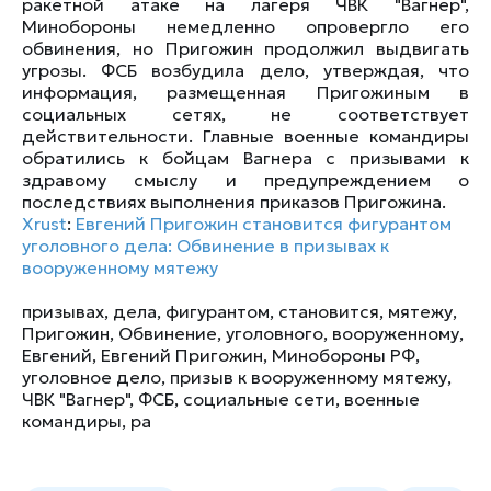
ракетной атаке на лагеря ЧВК "Вагнер",
Минобороны немедленно опровергло его
обвинения, но Пригожин продолжил выдвигать
угрозы. ФСБ возбудила дело, утверждая, что
информация, размещенная Пригожиным в
социальных сетях, не соответствует
действительности. Главные военные командиры
обратились к бойцам Вагнера с призывами к
здравому смыслу и предупреждением о
последствиях выполнения приказов Пригожина.
Xrust
:
Евгений Пригожин становится фигурантом
уголовного дела: Обвинение в призывах к
вооруженному мятежу
призывах
,
дела
,
фигурантом
,
становится
,
мятежу
,
Пригожин
,
Обвинение
,
уголовного
,
вооруженному
,
Евгений
,
Евгений Пригожин
,
Минобороны РФ
,
уголовное дело
,
призыв к вооруженному мятежу
,
ЧВК "Вагнер"
,
ФСБ
,
социальные сети
,
военные
командиры
,
ра