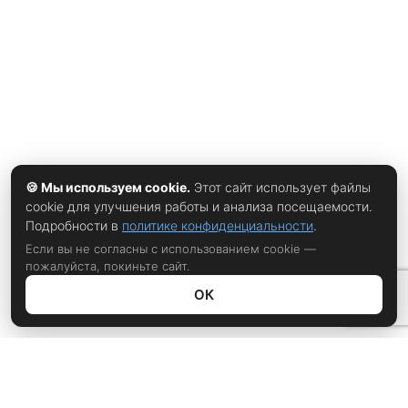
выглядят почти один в один с классическими версиями из
бумажных изданий. Дата выхода фильма — 18 декабря
2026 года. В тот же день в прокат выходит третья часть
«Дюны» Warner Bros. В индустрии уже
🍪 Мы используем cookie.
Этот сайт использует файлы
cookie для улучшения работы и анализа посещаемости.
Подробности в
политике конфиденциальности
.
Если вы не согласны с использованием cookie —
пожалуйста, покиньте сайт.
ОК