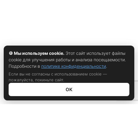
достоинствам фильма, а к поиску отличий и недостатков.
Голливуд всё чаще сталкивается с усталостью от
франшиз — зрители устают от бесконечных
перезапусков и адаптаций
🍪 Мы используем cookie.
Этот сайт использует файлы
cookie для улучшения работы и анализа посещаемости.
Подробности в
политике конфиденциальности
.
Если вы не согласны с использованием cookie —
пожалуйста, покиньте сайт.
ОК