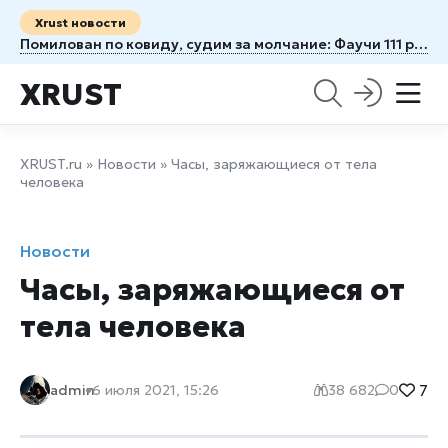
Xrust новости
Помилован по ковиду, судим за молчание: Фаучи 111 раз спрятался за Пятую поправку
XRUST
XRUST.ru
»
Новости
» Часы, заряжающиеся от тела
человека
Новости
Часы, заряжающиеся от
тела человека
7
admin
6 июля 2021, 15:26
38 682
0