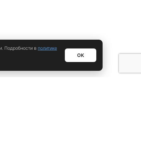
и. Подробности в
политике
ОК