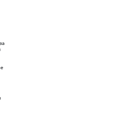
за
м
ие
и