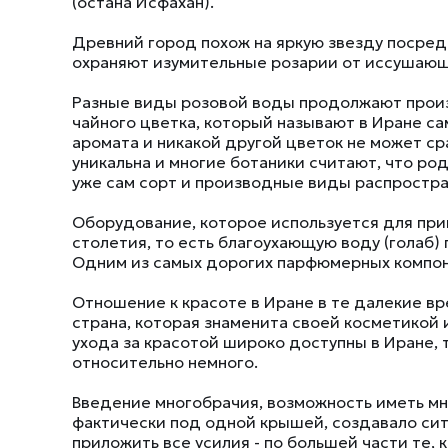
(остана Исфахан).
Древний город похож на яркую звезду посред
охраняют изумительные розарии от иссушающ
Разные виды розовой воды продолжают произ
чайного цветка, который называют в Иране са
аромата и никакой другой цветок не может ср
уникальна и многие ботаники считают, что ро
уже сам сорт и производные виды распростра
Оборудование, которое используется для при
столетия, то есть благоухающую воду (голаб
Одним из самых дорогих парфюмерных компоне
Отношение к красоте в Иране в те далекие вр
страна, которая знаменита своей косметикой
ухода за красотой широко доступны в Иране,
относительно немного.
Введение многобрачия, возможность иметь м
фактически под одной крышей, создавало си
приложить все усилия - по большей части те, 