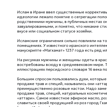
Ислам в Иране ввел существенные коррективы
идеологии лежало понятие о сегрегации поло
родственники мужчины, в публичных местах о
завуалированными, и понятно, что никакие ст
вкусе или социальном статусе хозяйки.
Исламские ограничения сильно повлияли на то
помещениях. У известного иранского интелле
манускрипте «Магхамат» 1237 года есть ряд 
На рисунках мужчины и женщины одеты в крас
востребованы всюду в средневековом мире. Т
иллюстрациях персидского словаря 16 века п
Большим спросом пользовались духи, которые
продаже трав и специй, назывались они «атта
преимущественно розовые настои. Надо замет
продаже трав, специй, натуральных косметич
«аттари». Самое известное эфирное масло, р
славиться своей продукцией из роз город Гха