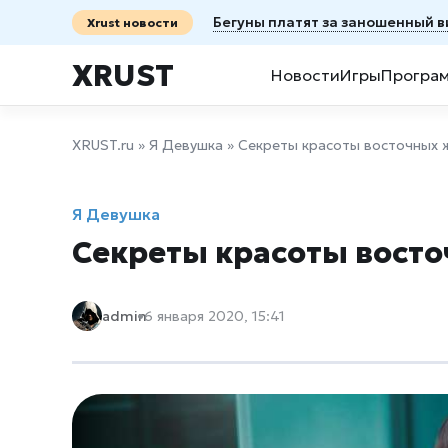
Бегуны платят за заношенный в
Xrust новости
XRUST
Новости
Игры
Програ
XRUST.ru
»
Я Девушка
» Секреты красоты восточных
Я Девушка
Секреты красоты вост
admin
6 января 2020, 15:41