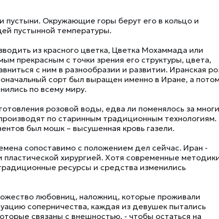
и пустыни. Окружающие горы берут его в кольцо и
ей пустынной температуры.
водить из красного цветка, Цветка Мохаммада или
мым прекрасным с точки зрения его структуры, цвета,
авниться с ним в разнообразии и развитии. Иранская ро
доначальный сорт был выращен именно в Иране, а пото
нились по всему миру.
готовления розовой воды, едва ли поменялось за мног
) производят по старинным традиционным технологиям.
нтов был мошк – высушенная кровь газели.
емена сопоставимо с положением дел сейчас. Иран -
 и пластической хирургией. Хотя современные методик
 традиционные ресурсы и средства изменились
ножество любовниц, наложниц, которые проживали
туацию соперничества, каждая из девушек пытались
которые связаны с внешностью, - чтобы остаться на