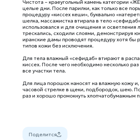
Чистота – краеугольный камень категории «
целые дни. После парилки, как только все по
процедуру «киссех кеши», буквально «натерет
шелка, массажистка втирала в тело «сефидаб»
использовался и для очищения и осветления 
трескались, сходили слоями, демонстрируя 
иранские дамы проводят процедуру хотя бы 
типов кожи без исключения.
Для тела влажный «сефидаб» втирают в расп
киссех. После чего необходимо несколько ра
все участки тела.
Для лица порошок наносят на влажную кожу и,
часовой стрелке в щеки, подбородок, шею. 
раз и хорошо промокнуть хлопчатобумажным 
Поделится