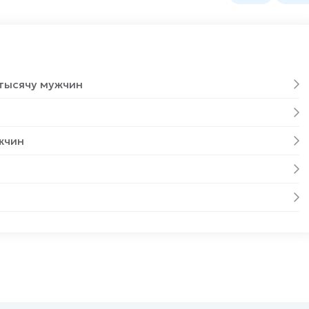
 тысячу мужчин
жчин