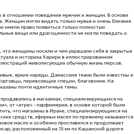
 в отношении поведения мужчин и женщин. В основе
в. Женщин могли видеть только мужья и очень близкие
ни имели право появиться только полностью
ильные вещи или драгоценности не могли поведать о
, что женщины носили и чем украшали себя в закрытых
ктуала и историка Харири в иллюстрированном
иллюстраций живописующих обычную жизнь персов.
ивые, яркие наряды. Дамасские ткани были известны и
орговцы, перевозящие специи, благовония. На
оказаны почти идентичные темы.
 продавались в магазинах, специализирующихся на
ри», от «атре» - парфюмерия, в основе которой были
ить, что магазины в Иране, специализирующиеся на
еских средств, эфирных масел по-прежнему называются
озовое масло и особенно прославился и продолжает
мсар, расположенный на 15 км по Кашанской дороге