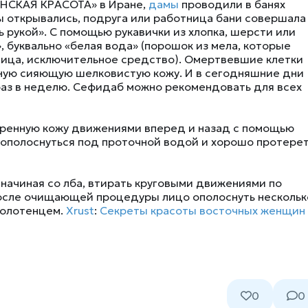
ЖЕНСКАЯ КРАСОТА» в Иране,
дамы
проводили в банях
ры открывались, подруга или работница бани совершала
ь рукой». С помощью рукавички из хлопка, шерсти или
, буквально «белая вода» (порошок из мела, которые
лица, исключительное средство). Омертвевшие клетки
юную сияющую шелковистую кожу. И в сегодняшние дни
раз в неделю. Сефидаб можно рекомендовать для всех
аренную кожу движениями вперед и назад с помощью
з ополоснуться под проточной водой и хорошо протере
 начиная со лба, втирать круговыми движениями по
После очищающей процедуры лицо ополоснуть нескольк
полотенцем.
Xrust
:
Секреты красоты восточных женщин
0
0