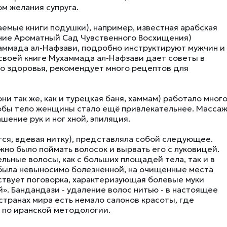
м желания супруга.
аемые книги подушки), например, известная арабская
ание Ароматный Сад Чувственного Восхищения)
хаммада ал-Нафзави, подробно инструктируют мужчин и
 своей книге Мухаммада ал-Нафзави дает советы в
го здоровья, рекомендует много рецептов для
ни так же, как и турецкая баня, хаммам) работало мног
тобы тело женщины стало ещё привлекательнее. Массаж
шение рук и ног хной, эпиляция.
ся, вдевая нитку), представляла собой следующее.
жно было поймать волосок и вырвать его с луковицей.
ьные волосы, как с больших площадей тела, так и в
 была невыносимо болезненной, на очищенные места
ствует поговорка, характеризующая болевые муки
й». Бандандази - удаление волос нитью - в настоящее
странах мира есть немало салонов красоты, где
 по иранской методологии.