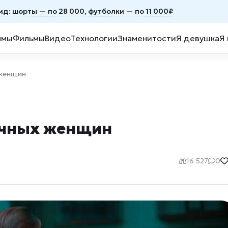
ид: шорты — по 28 000, футболки — по 11 000₽
ммы
Фильмы
Видео
Технологии
Знаменитости
Я девушка
Я
 женщин
очных женщин
16 527
0