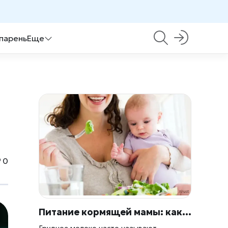
 парень
Еще
0
Питание кормящей мамы: как выстроить рацион, чтобы молоко пошло малышу на пользу
Грудное молоко часто называют