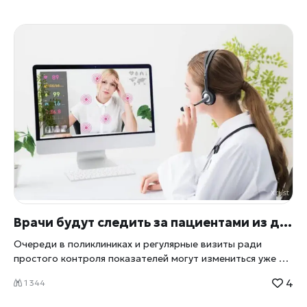
Врачи будут следить за пациентами из дома: Россия готовит массовый переход к цифровому контролю здоровья
Очереди в поликлиниках и регулярные визиты ради
простого контроля показателей могут измениться уже в
ближайшие годы. В России обсуждают переход к
4
1 344
массовому домашнему мониторингу здоровья: данные с
медицинских устройств, электронные карты и алгоритмы