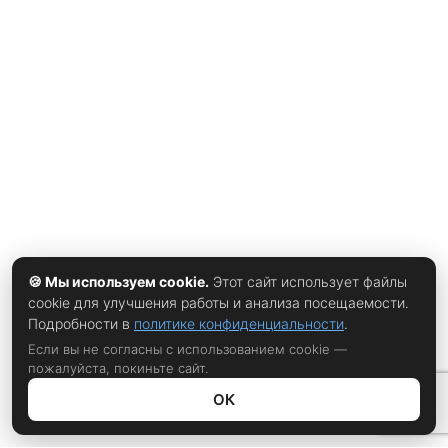
весенний турнир в Астане — хотя, по данным
организаторов, чемпионат запланирован на период с 28
по 31 января. Решение стало возможным благодаря сразу
нескольким событиям последних месяцев. Ключевое
произошло совсем недавно: международная федерация
World Boxing официально сняла ограничения с российских
спортсменов, разрешив им выступать на всех турнирах
под национальной символикой и во всех возрастных
🍪 Мы используем cookie.
Этот сайт использует файлы
cookie для улучшения работы и анализа посещаемости.
Подробности в
политике конфиденциальности
.
Если вы не согласны с использованием cookie —
пожалуйста, покиньте сайт.
ОК