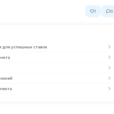
1
0
я для успешных ставок
унета
хоккей
ллекта