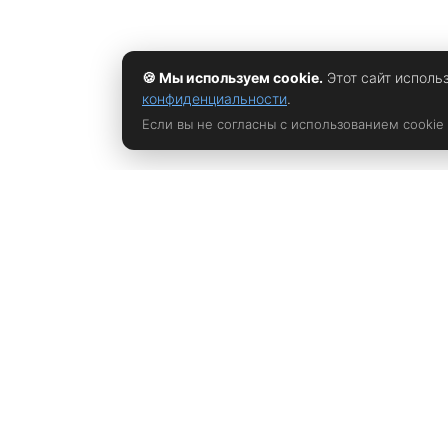
🍪 Мы используем cookie.
Этот сайт исполь
конфиденциальности
.
Если вы не согласны с использованием cookie
Политика конфиденциальности