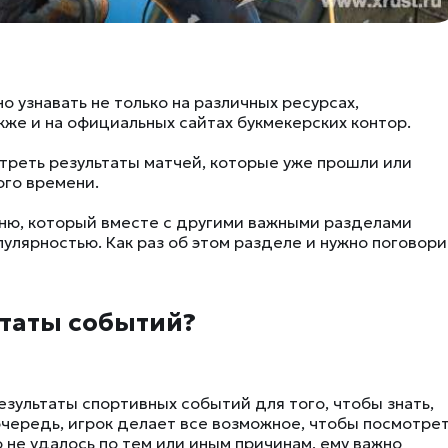
 узнавать не только на различных ресурсах,
кже и на официальных сайтах букмекерских контор.
треть результаты матчей, которые уже прошли или
ого времени.
меню, который вместе с другими важными разделами
пулярностью. Как раз об этом разделе и нужно поговори
ьтаты событий?
зультаты спортивных событий для того, чтобы знать,
 очередь, игрок делает все возможное, чтобы посмотре
о не удалось по тем или иным причинам, ему важно