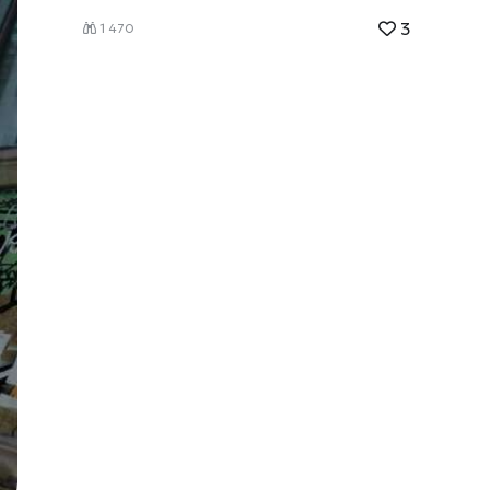
карточными столами. Сейчас
3
1 470
пользователю достаточно открыть
браузер, чтобы увидеть сотни игровых
автоматов, бонусных предложений и
рейтингов. Выбор кажется огромным, но
именно из-за этого становится сложнее
понять, где находится действительно
полезная информация, а где перед
человеком просто красивая витрина.
Особенно непросто новичкам. Названия
игровых механик мало что говорят,
условия акций занимают несколько
страниц, а обещание крупного выигрыша
порой отвлекает от деталей. Поэтому
знакомство с этой сферой лучше начинать
не с пополнения счета, а с изучения
правил и принципов работы игр. Что
стоит узнать до начала игры У каждого
игрового автомата есть собственная
математика. Она определяет частоту
небольших выигрышей, возможный