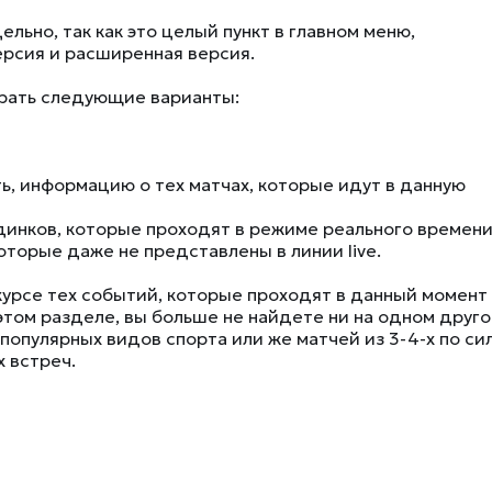
ельно, так как это целый пункт в главном меню,
ерсия и расширенная версия.
рать следующие варианты:
ть, информацию о тех матчах, которые идут в данную
единков, которые проходят в режиме реального времени
торые даже не представлены в линии live.
курсе тех событий, которые проходят в данный момент
этом разделе, вы больше не найдете ни на одном друг
популярных видов спорта или же матчей из 3-4-х по си
 встреч.