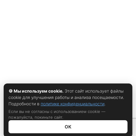
аудиологических организаций, примерно 740 миллионов
человек по всему миру живут с тиннитусом — это около
14% взрослого населения планеты. В России
официальная статистика скромнее, но эксперты уверены:
реальное число пациентов значительно выше. Многие не
обращаются к врачам, считая, что «так живут все», или
опасаясь, что жалобы будут восприняты как слабость.
Как люди живут с шумом в ушах: истории, которые редко
звучат вслух Врачи отмечают: большинство
🍪 Мы используем cookie.
Этот сайт использует файлы
cookie для улучшения работы и анализа посещаемости.
Подробности в
политике конфиденциальности
.
Если вы не согласны с использованием cookie —
пожалуйста, покиньте сайт.
ОК