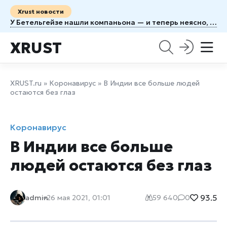
Xrust новости
У Бетельгейзе нашли компаньона — и теперь неясно, когда рванёт
XRUST
XRUST.ru
»
Коронавирус
» В Индии все больше людей
остаются без глаз
Коронавирус
В Индии все больше
людей остаются без глаз
93.5
admin
26 мая 2021, 01:01
59 640
0