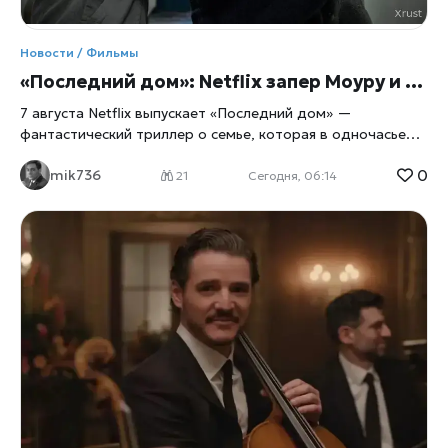
Новости / Фильмы
«Последний дом»: Netflix запер Моуру и Ли в их же доме
7 августа Netflix выпускает «Последний дом» —
фантастический триллер о семье, которая в одночасье
оказывается запертой в собственных стенах. Главные
0
mik736
роли исполнили Вагнер Моура и Грета Ли, а для
21
Сегодня, 06:14
перевоплощения в выживальщиков актёрам пришлось
разбираться в физиологии паники не по книжкам, а с
помощью настоящего специалиста по выживанию. Дом
как ловушка Сюжет прост до жути: обычная семья из
четырёх человек просыпается и обнаруживает, что
выбраться наружу больше нельзя, сообщает
xrust
. Двери,
окна, любые щели — всё наглухо запечатано. Снаружи
маячит нечто, природа которого до самого финала
остаётся загадкой, а внутри стремительно тают запасы
еды и воды. Дальше — вопрос на выживание: либо герои
учатся действовать сообща, либо сходят с ума
поодиночке, запертые вместе с собственными страхами и