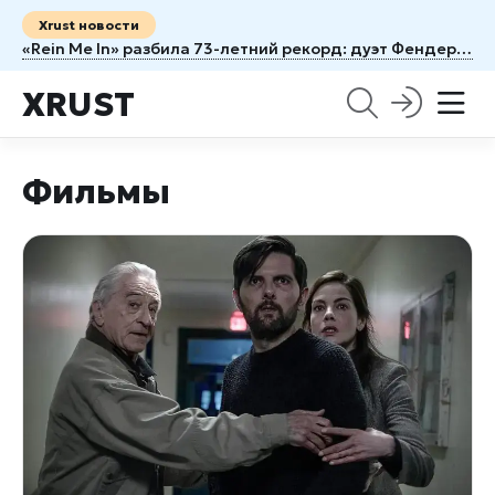
Xrust новости
«Rein Me In» разбила 73-летний рекорд: дуэт Фендера и Дин обошёл легенду 1953 года
XRUST
Фильмы