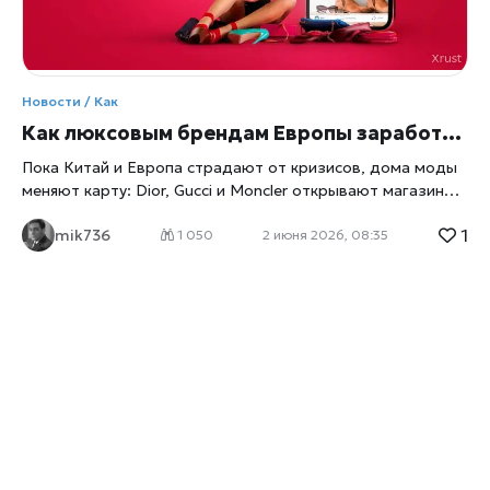
Новости / Как
Как люксовым брендам Европы заработать на богатой Америке?
Пока Китай и Европа страдают от кризисов, дома моды
меняют карту: Dior, Gucci и Moncler открывают магазины в
Техасе и Аризоне, чтобы продавать сумки за $10 000
1
mik736
программистам и инвесторам из Кремниевой долины.
1 050
2 июня 2026, 08:35
Почему «американские выскочки» стали главной
надеждой LVMH и Hermès — в материале. Европейские
дома моды сменили курс, пишет
xrust
. Пока туристы из
Китая экономят, а Ближний Восток сотрясает война с
Ираном (начавшаяся в конце февраля этого года), самые
дорогие бутики планеты перемещаются в глубинку США.
Их цель — свежеиспечённые миллиардеры из мира
искусственного интеллекта. По данным Savills, в 2025
году на Северную Америку пришлось 27% всех новых
магазинов класса люкс в мире. Впервые за всю историю
наблюдений (с 2016 года) регион обогнал Европу (26%) и