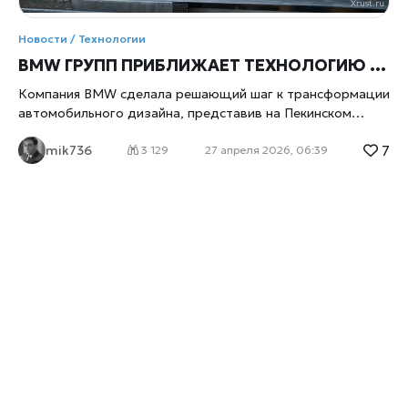
Новости / Технологии
BMW ГРУПП ПРИБЛИЖАЕТ ТЕХНОЛОГИЮ «ЦИФРОВОЙ КРАСКИ» К КОНВЕЙЕРУ
Компания BMW сделала решающий шаг к трансформации
автомобильного дизайна, представив на Пекинском
автосалоне концепт iX3 Flow, пишет
xrust
. Технология,
7
mik736
использующая электронные чернила (E Ink) для
3 129
27 апреля 2026, 06:39
мгновенного изменения цвета кузова, по заявлению
представителей компании, находится на финальной
стадии адаптации для массового рынка. Ранее
считавшаяся футуристическим экспериментом, система
смены цвета теперь интегрирована в модель, которая
ляжет в основу следующего поколения электрических
кроссоверов BMW к 2026 году. ОТ ИДЕИ К РЕАЛЬНОСТИ
Впервые BMW продемонстрировала возможность смены
цвета несколько лет назад, однако новый iX3 Flow
демонстрирует значительный прогресс в долговечности
и палитре. Если первые прототипы могли переключаться
только между белым, черным и серым цветами, то
нынешняя итерация поддерживает сложные узоры и