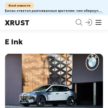
Xrust новости
Билан ответил разгневанным зрителям: чем обернулось юбилейное шоу «Твой №1» на «ВТБ Арене»
XRUST
E Ink