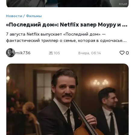
Новости / Фильмы
«Последний дом»: Netflix запер Моуру и Ли в их же доме
7 августа Netflix выпускает «Последний дом» —
фантастический триллер о семье, которая в одночасье
оказывается запертой в собственных стенах. Главные
0
mik736
роли исполнили Вагнер Моура и Грета Ли, а для
105
Вчера, 06:14
перевоплощения в выживальщиков актёрам пришлось
разбираться в физиологии паники не по книжкам, а с
помощью настоящего специалиста по выживанию. Дом
как ловушка Сюжет прост до жути: обычная семья из
четырёх человек просыпается и обнаруживает, что
выбраться наружу больше нельзя, сообщает
xrust
. Двери,
окна, любые щели — всё наглухо запечатано. Снаружи
маячит нечто, природа которого до самого финала
остаётся загадкой, а внутри стремительно тают запасы
еды и воды. Дальше — вопрос на выживание: либо герои
учатся действовать сообща, либо сходят с ума
поодиночке, запертые вместе с собственными страхами и