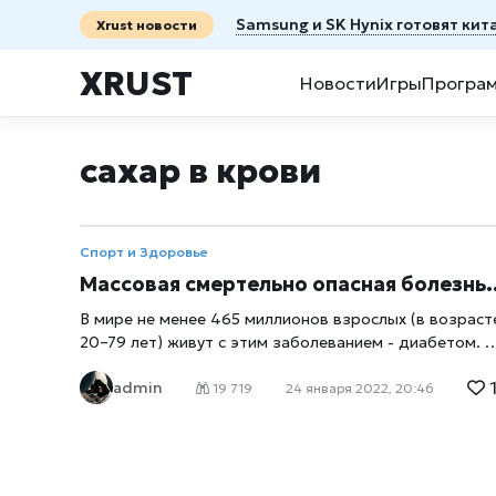
Samsung и SK Hynix готовят ки
Xrust новости
XRUST
Новости
Игры
Програ
сахар в крови
Спорт и Здоровье
Массовая смертельно опасная болезнь: болен каждый 10-й
В мире не менее 465 миллионов взрослых (в возраст
20–79 лет) живут с этим заболеванием - диабетом. 
заявлению учёных, к 2045 году эта цифра уже
admin
достигнет 700 миллионов. ♦ Доля людей с диабетом
19 719
24 января 2022, 20:46
типа (это более тяжёлый вид диабета) увеличиваетс
в большинстве стран. ♦ в мире 1 из 10 человек
страдает диабетом. ♦ люди старше 65 лет страдают
диабетом 1 из 5. ♦ не имеют поставленного диагноза