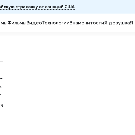
тайскую страховку от санкций США
ммы
Фильмы
Видео
Технологии
Знаменитости
Я девушка
Я
е
По
13
 2
я
 1