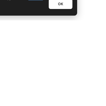
ОК
Информационный дайджест
Лайфхаки
Технологии
Видео