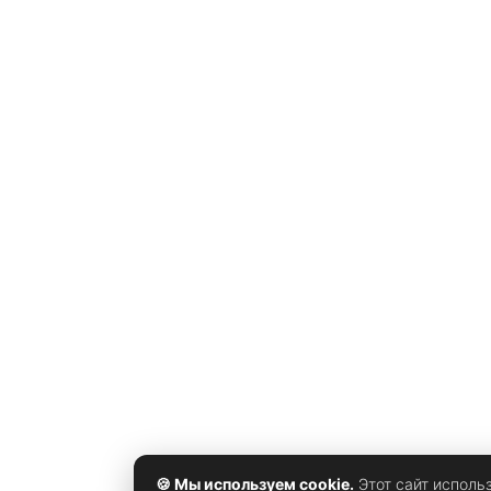
приходится меньше бутиков, чем в Поднебесной. То
Сигел из Savills называет рынок «нетронутой
целиной». География расширяется за пределы
Манхэттена и
🍪 Мы используем cookie.
Этот сайт исполь