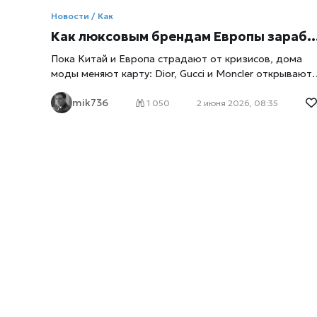
Новости / Как
Как люксовым брендам Европы заработать на богатой Америке?
Пока Китай и Европа страдают от кризисов, дома
моды меняют карту: Dior, Gucci и Moncler открывают
магазины в Техасе и Аризоне, чтобы продавать сумк
mik736
за $10 000 программистам и инвесторам из
1 050
2 июня 2026, 08:35
Кремниевой долины. Почему «американские выскочк
стали главной надеждой LVMH и Hermès — в
материале. Европейские дома моды сменили курс,
пишет
xrust
. Пока туристы из Китая экономят, а
Ближний Восток сотрясает война с Ираном
(начавшаяся в конце февраля этого года), самые
дорогие бутики планеты перемещаются в глубинку
США. Их цель — свежеиспечённые миллиардеры из
мира искусственного интеллекта. По данным Savills, в
2025 году на Северную Америку пришлось 27% всех
новых магазинов класса люкс в мире. Впервые за всю
историю наблюдений (с 2016 года) регион обогнал
Европу (26%) и Китай (19%). Почему? Ответ прост: в
США на одного сверхбогатого потребителя