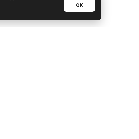
ОК
Информационный дайджест
Лайфхаки
Технологии
Видео