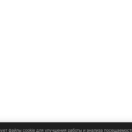
дд
зует файлы cookie для улучшения работы и анализа посещаемост