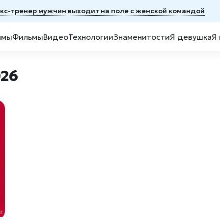
экс-тренер мужчин выходит на поле с женской командой
ммы
Фильмы
Видео
Технологии
Знаменитости
Я девушка
Я
26