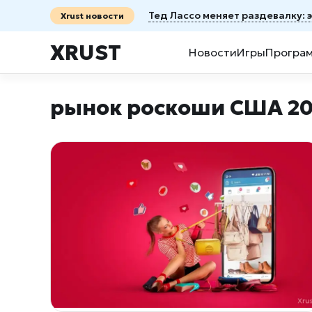
Тед Лассо меняет раздевалку: 
Xrust новости
XRUST
Новости
Игры
Програ
рынок роскоши США 20