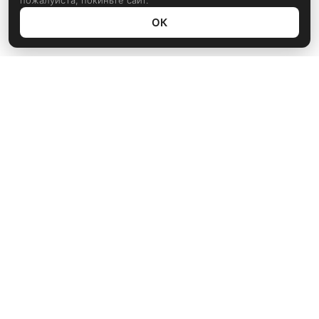
пожалуйста, покиньте сайт.
ОК
Политика конфиденциальности
rustem@xrust.ru
Мультимедиа
Игры