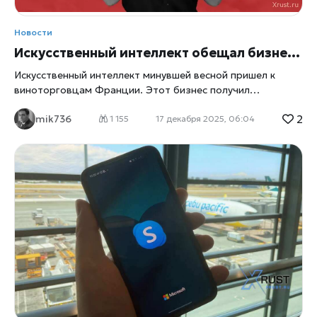
Новости
Искусственный интеллект обещал бизнесу революцию – пока ничего нет
Искусственный интеллект минувшей весной пришел к
виноторговцам Франции. Этот бизнес получил
приложение CellarTracker. Оно давало рекомендации
2
mik736
покупателям, какое вино купить, если ему задавали
1 155
17 декабря 2025, 06:04
вкусовые качества. Однако, клиенты отказались от его
применения – он был излишне вежлив. Искусственный
интеллект излишне вежлив, заявил гендиректор одной
компании
xrust
. Вместо того, чтобы сказать: вряд ли вам
понравится это вино, он елозит вокруг, запутывая
покупателя. Гендиректор продолжил: потребовалось
шесть недель проб и ошибок, чтобы заставить чат-бота
дать честную оценку, прежде чем эта функция была
перезапущена. С момента бурного развития ChatGPT три
года назад крупные и малые компании с энтузиазмом
воспользовались возможностью внедрения
генеративного искусственного интеллекта и
интегрировали его в как можно больше продуктов.