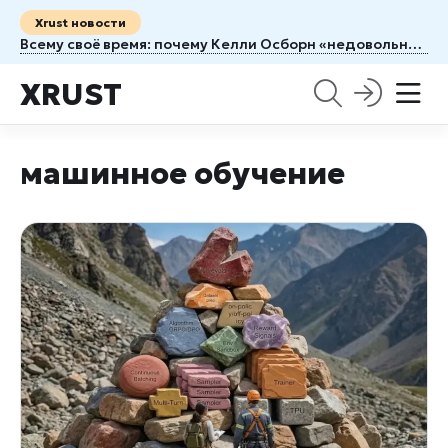
Xrust новости
Всему своё время: почему Келли Осборн «недовольна» бывшим женихом Сидом Уилсоном
XRUST
машинное обучение