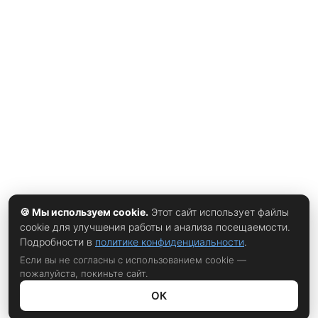
Современные ML-модели Т-Банка способны оценивать
поведение пользователей и выявлять потенциальные
угрозы. Используя данные о транзакциях, привычках и
взаимодействиях, ИИ строит прогнозы о вероятности
того, что клиент станет целью мошенников. Более того,
эти прогнозы могут покрывать разные временные
интервалы: от нескольких дней до нескольких месяцев.
Представьте, что банк не просто реагирует на
🍪 Мы используем cookie.
Этот сайт использует файлы
cookie для улучшения работы и анализа посещаемости.
Подробности в
политике конфиденциальности
.
Если вы не согласны с использованием cookie —
пожалуйста, покиньте сайт.
ОК