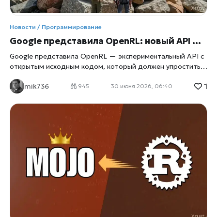
Новости / Программирование
Google представила OpenRL: новый API для обучения и тонкой настройки ИИ прямо в Kubernetes
Google представила OpenRL — экспериментальный API с
открытым исходным кодом, который должен упростить
одну из самых сложных задач современной разработки
1
mik736
искусственного интеллекта: постобучение и тонкую
945
30 июня 2026, 06:40
настройку больших языковых моделей (LLM), пояснили
xrust
. Новый проект позволяет запускать процессы
обучения на собственной инфраструктуре Kubernetes,
отделяя исследовательскую работу от управления
вычислительными ресурсами. Сегодня создание
современных ИИ-моделей уже не ограничивается их
первоначальным обучением. После выпуска базовой
версии разработчики продолжают улучшать качество
ответов, адаптируют модели под специализированные
задачи и обучают их новым сценариям взаимодействия.
Именно этот этап — post-training — считается одним из
наиболее ресурсоемких и сложных. Что предлагает