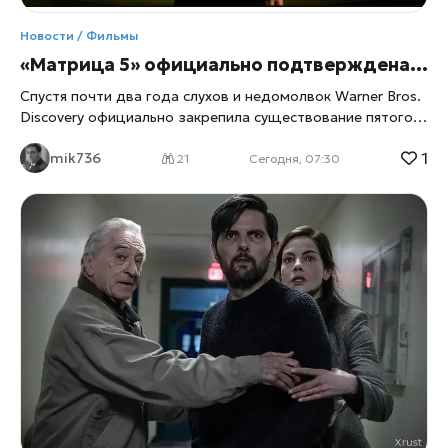
Новости / Фильмы
«Матрица 5» официально подтверждена: Warner Bros. затевает первую перезагрузку без единого Вачовски за камерой
Спустя почти два года слухов и недомолвок Warner Bros.
Discovery официально закрепила существование пятого
фильма «Матрица» — не в интервью и не в инсайде, а в
1
mik736
письме акционерам, поданном в Комиссию по ценным
21
Сегодня, 07:30
бумагам США 6 августа. Конкретики по сюжету студия
по-прежнему не даёт, а с релизом, по собственным
прогнозам компании, придётся подождать как минимум
до 2027 года. Что именно подтвердили Формулировка в
квартальном отчёте — сухая и максимально сдержанная,
но сам факт её появления в официальном документе для
инвесторов, а не в кулуарных разговорах, меняет статус
проекта. «Матрица 5» оказалась не единственным
сюрпризом письма: тем же документом Warner Bros.
Discovery анонсировала игровой фильм про Джетсонов с
Джимом Керри в роли Джорджа Джетсона — получилась
любопытная пара анонсов, где одна франшиза когда-то
пугала зрителя восстанием машин, а другая обещала им