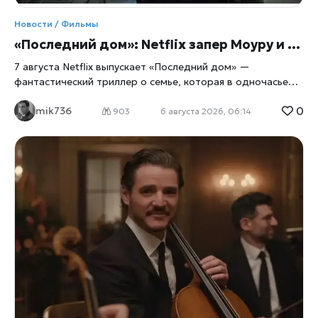
же летающие автомобили и роботов-домработниц. Оба
тайтла вписаны в рекордный прокатный план студии на
Новости / Фильмы
2027 год — 19
«Последний дом»: Netflix запер Моуру и Ли в их же доме
7 августа Netflix выпускает «Последний дом» —
фантастический триллер о семье, которая в одночасье
оказывается запертой в собственных стенах. Главные
0
mik736
роли исполнили Вагнер Моура и Грета Ли, а для
903
6 августа 2026, 06:14
перевоплощения в выживальщиков актёрам пришлось
разбираться в физиологии паники не по книжкам, а с
помощью настоящего специалиста по выживанию. Дом
как ловушка Сюжет прост до жути: обычная семья из
четырёх человек просыпается и обнаруживает, что
выбраться наружу больше нельзя, сообщает
xrust
. Двери,
окна, любые щели — всё наглухо запечатано. Снаружи
маячит нечто, природа которого до самого финала
остаётся загадкой, а внутри стремительно тают запасы
еды и воды. Дальше — вопрос на выживание: либо герои
учатся действовать сообща, либо сходят с ума
поодиночке, запертые вместе с собственными страхами и
старыми семейными обидами. Постановщиком выступил