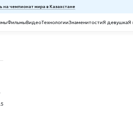
ь на чемпионат мира в Казахстане
ммы
Фильмы
Видео
Технологии
Знаменитости
Я девушка
Я
ют
.5