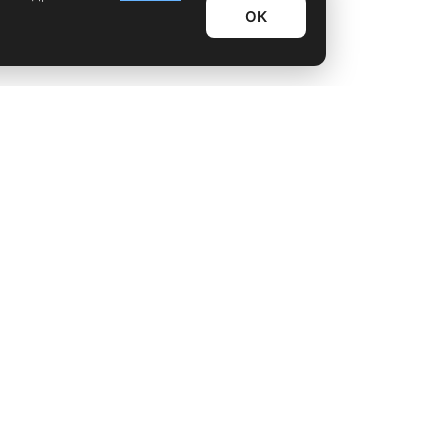
ОК
Информационный дайджест
Лайфхаки
Технологии
Видео