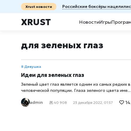
Российские боксёры нацелилис
Xrust новости
XRUST
Новости
Игры
Програ
для зеленых глаз
Я Девушка
Идеи для зеленых глаз
Зеленый цвет глаз является одним из самых редких в
человеческой популяции. Глаза зеленого цвета име
1,6% людей планеты. В природе очень редко
14
admin
встречаются зеленые глаза в чистом виде. Чаще к
40 908
23 декабря 2022, 01:57
зеленым относят изумрудно-голубые или коричнево-
болотные оттенки. Подчеркнуть и усилить зеленый
цвет глаз поможет подводка зеленого цвета,
которая наносится на нижнюю слизистую. Вместо