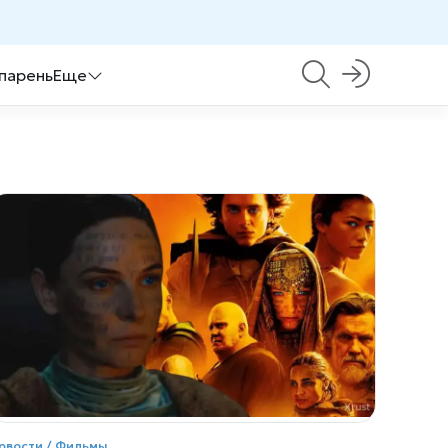
 парень
Еще
овости / Фильмы