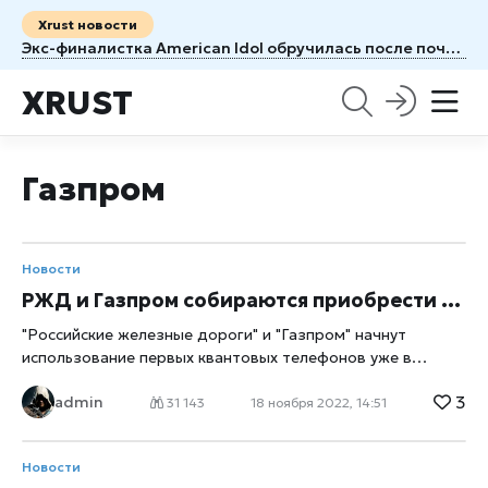
Xrust новости
Экс-финалистка American Idol обручилась после почти семи лет отношений
XRUST
Газпром
Новости
РЖД и Газпром собираются приобрести квантовый телефон за 40 миллионов российских рублей
"Российские железные дороги" и "Газпром" начнут
использование первых квантовых телефонов уже в
следующем году, сообщили их создатели. Система,
3
admin
которая обойдётся этим компаниям в несколько
31 143
18 ноября 2022, 14:51
миллионов российских рублей, должна обеспечивать
безопасное ведение переговоров. Заместитель
Новости
генерального директора "ИнфоТеКС" Дмитрий Гусев