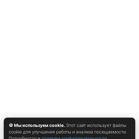
— человек, чья сценическая репутация построена на
мрачности и надрыве, — 3 июля тихо женился на
дизайнере украшений Бриттани Паризи. Новость всплыла
только сейчас, спустя почти месяц: пара сознательно не
афишировала торжество, дав эксклюзив изданию People
лишь по прошествии нескольких недель. Церемония у
обрыва Расписались молодожёны в церкви The
Neighborhood Church of Palos Verdes — на скалистом
побережье южной Калифорнии, откуда открывается вид
на Тихий океан. По словам пары, именно этот пейзаж
должен был напомнить им Италию, где годом ранее
Дэвис сделал предложение, вспоминает
xrust
. На
церемонию пригласили всего 80 человек — близких
друзей и родственников. Среди гостей — действующий
состав
🍪 Мы используем cookie.
Этот сайт использует файлы
cookie для улучшения работы и анализа посещаемости.
Подробности в
политике конфиденциальности
.