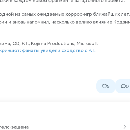
зки в каждом новом фрагменте загадочного проекта.
 одной из самых ожидаемых хоррор-игр ближайших лет.
ии и вновь напомнил, насколько велико влияние Кодзи
ма, OD, P.T., Kojima Productions, Microsoft
риншот: фанаты увидели сходство с P.T.
5
0
стелс-экшена