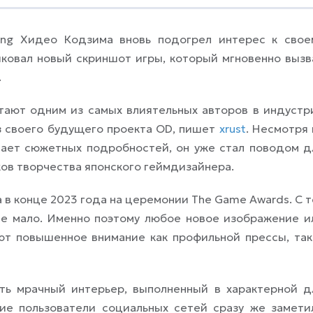
ding Хидео Кодзима вновь подогрел интерес к свое
иковал новый скриншот игры, который мгновенно вызв
.
тают одним из самых влиятельных авторов в индустр
з своего будущего проекта OD, пишет
xrust
. Несмотря 
вает сюжетных подробностей, он уже стал поводом д
ов творчества японского геймдизайнера.
 в конце 2023 года на церемонии The Game Awards. С т
не мало. Именно поэтому любое новое изображение и
т повышенное внимание как профильной прессы, так
ть мрачный интерьер, выполненный в характерной д
гие пользователи социальных сетей сразу же замети