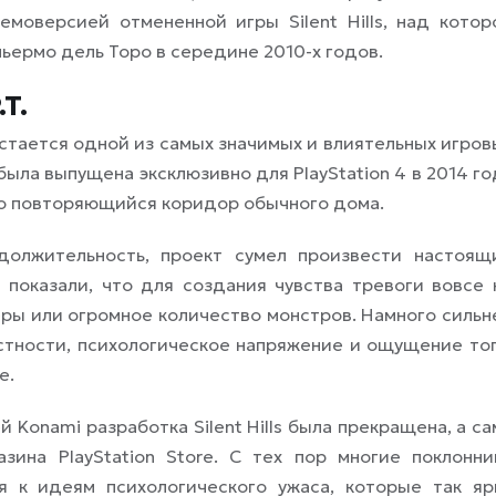
моверсией отмененной игры Silent Hills, над котор
ьермо дель Торо в середине 2010-х годов.
T.
остается одной из самых значимых и влиятельных игров
ыла выпущена эксклюзивно для PlayStation 4 в 2014 го
но повторяющийся коридор обычного дома.
должительность, проект сумел произвести настоящ
показали, что для создания чувства тревоги вовсе 
ры или огромное количество монстров. Намного сильн
стности, психологическое напряжение и ощущение тог
е.
Konami разработка Silent Hills была прекращена, а са
зина PlayStation Store. С тех пор многие поклонни
я к идеям психологического ужаса, которые так яр