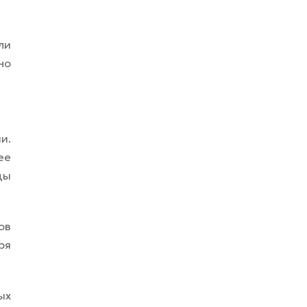
ли
но
и.
ее
цы
ов
ря
ых