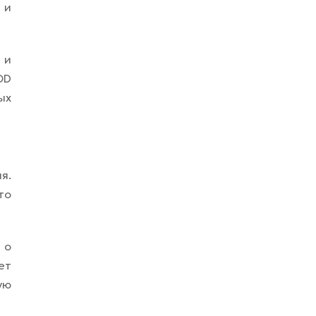
 и
 и
OD
ых
я.
то
 о
ет
ую