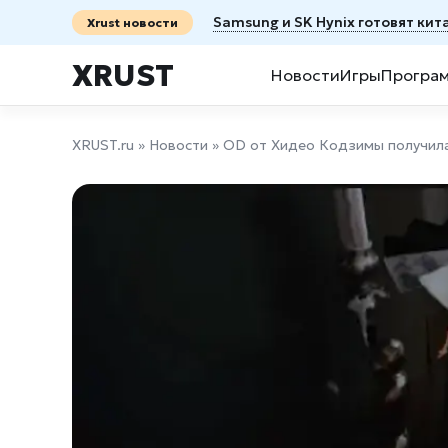
Samsung и SK Hynix готовят ки
Xrust новости
XRUST
Новости
Игры
Програ
XRUST.ru
»
Новости
» OD от Хидео Кодзимы получила 