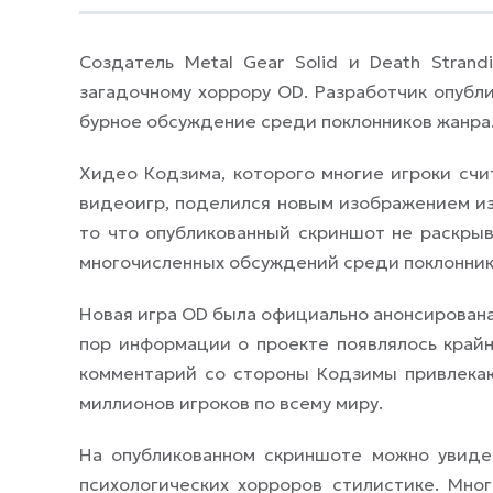
Создатель Metal Gear Solid и Death Stran
загадочному хоррору OD. Разработчик опубл
бурное обсуждение среди поклонников жанра
Хидео Кодзима, которого многие игроки счи
видеоигр, поделился новым изображением и
то что опубликованный скриншот не раскры
многочисленных обсуждений среди поклонник
Новая игра OD была официально анонсирована
пор информации о проекте появлялось край
комментарий со стороны Кодзимы привлекаю
миллионов игроков по всему миру.
На опубликованном скриншоте можно увиде
психологических хорроров стилистике. Мно