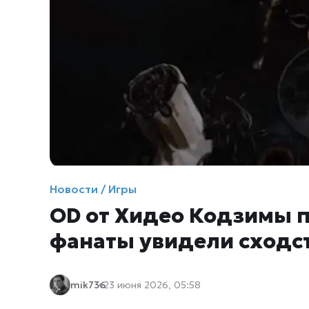
Новости / Игры
OD от Хидео Кодзимы 
фанаты увидели сходств
mik736
23 июня 2026, 05:58