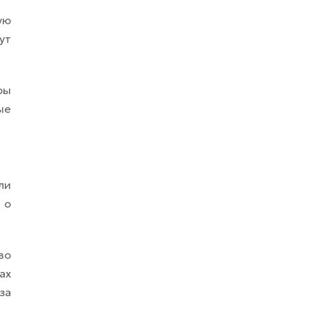
ую
ут
ры
ые
ли
 о
во
ах
за