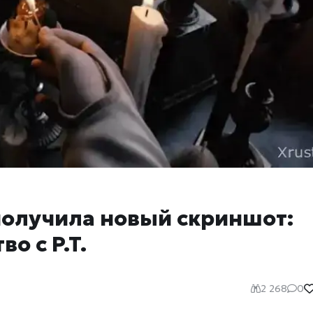
получила новый скриншот:
о с P.T.
2 268
0