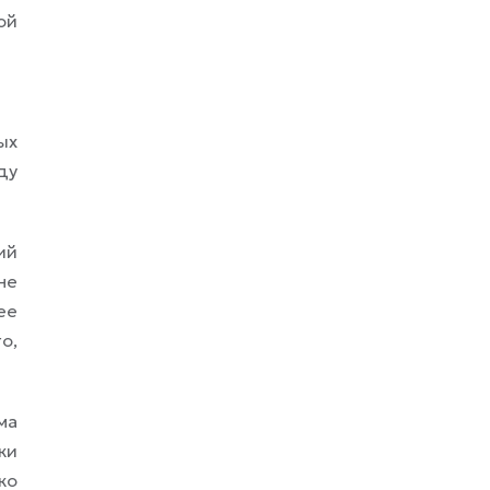
ой
ых
ду
ий
не
ее
о,
ма
ки
ко