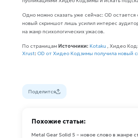
публикациями Хидео Кодзимы и искать подска
Одно можно сказать уже сейчас: OD остается
новый скриншот лишь усилил интерес аудитор
на жанр психологических ужасов.
По страницам
Источники:
Kotaku
, Хидео Кодзи
Xrust
:
OD от Хидео Кодзимы получила новый ск
Поделится
Похожие статьи:
Metal Gear Solid 5 – новое слово в жанре 