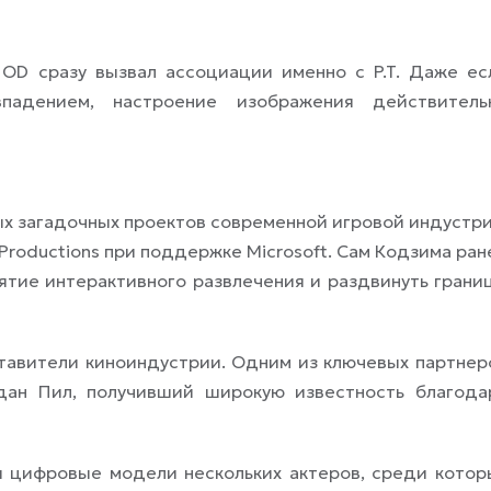
 OD сразу вызвал ассоциации именно с P.T. Даже ес
падением, настроение изображения действитель
х загадочных проектов современной игровой индустри
 Productions при поддержке Microsoft. Сам Кодзима ран
ятие интерактивного развлечения и раздвинуть грани
тавители киноиндустрии. Одним из ключевых партнер
дан Пил, получивший широкую известность благода
и цифровые модели нескольких актеров, среди котор