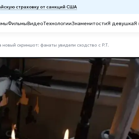
тайскую страховку от санкций США
ммы
Фильмы
Видео
Технологии
Знаменитости
Я девушка
Я
новый скриншот: фанаты увидели сходство с P.T.