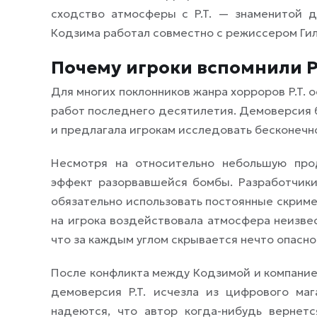
сходство атмосферы с P.T. — знаменитой де
Кодзима работал совместно с режиссером Гил
Почему игроки вспомнили P.
Для многих поклонников жанра хорроров P.T. 
работ последнего десятилетия. Демоверсия б
и предлагала игрокам исследовать бесконеч
Несмотря на относительно небольшую про
эффект разорвавшейся бомбы. Разработчики 
обязательно использовать постоянные скриме
на игрока воздействовала атмосфера неизве
что за каждым углом скрывается нечто опасно
После конфликта между Кодзимой и компанией 
демоверсия P.T. исчезла из цифрового мага
надеются, что автор когда-нибудь вернетс