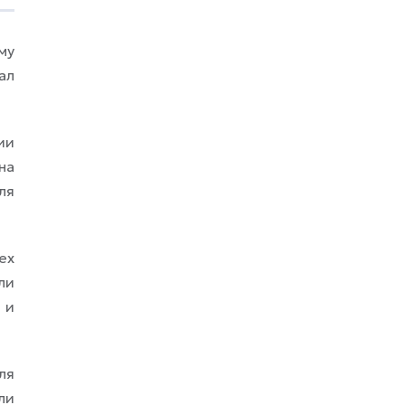
уровень. В соцсетях греческие фанаты уже
пишут, что «Мария играет так, будто не
хочет отдавать ни одного мяча». И это не
му
преувеличение: в середине матча она
ал
собрала серию из семи геймов подряд.
Теперь
ии
на
ля
ех
ли
 и
ля
ли