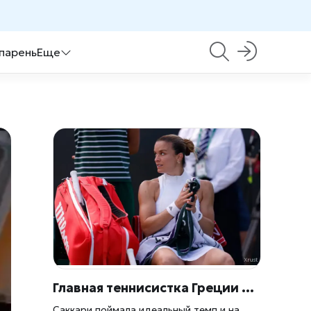
 парень
Еще
Главная теннисистка Греции Мария Саккари превратила Athens Open в свой личный турнир
Саккари поймала идеальный темп и на