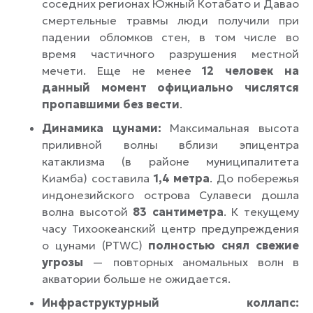
соседних регионах Южный Котабато и Давао
смертельные травмы люди получили при
падении обломков стен, в том числе во
время частичного разрушения местной
мечети. Еще не менее
12 человек на
данный момент официально числятся
пропавшими без вести
.
Динамика цунами:
Максимальная высота
приливной волны вблизи эпицентра
катаклизма (в районе муниципалитета
Киамба) составила
1,4 метра
. До побережья
индонезийского острова Сулавеси дошла
волна высотой
83 сантиметра
. К текущему
часу Тихоокеанский центр предупреждения
о цунами (PTWC)
полностью снял свежие
угрозы
— повторных аномальных волн в
акватории больше не ожидается.
Инфраструктурный коллапс: