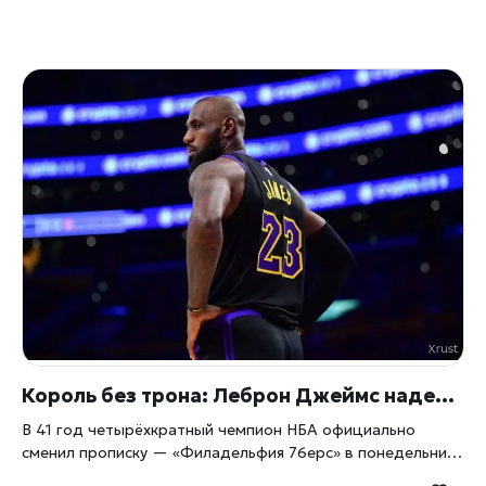
Король без трона: Леброн Джеймс наденет 23-й номер в «Филадельфии» — и это ещё не самое громкое в этой сделке
В 41 год четырёхкратный чемпион НБА официально
сменил прописку — «Филадельфия 76ерс» в понедельник
представила Леброна Джеймса болельщикам, а заодно