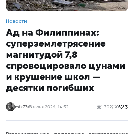
Новости
Ад на Филиппинах:
суперземлетрясение
магнитудой 7,8
спровоцировало цунами
и крушение школ —
десятки погибших
3
mik736
8 июня 2026, 14:52
1 302
0
Разрушительное подводное землетрясение