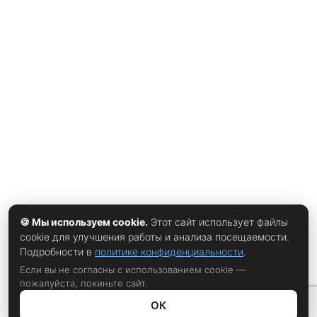
выполнил Месси. Это уже не первый подобный матч для
Аргентины на нынешнем турнире. Команда раньше
вырвала победу у Египта после гола в компенсированное
время. Непростыми оказались встречи с Кабо-Верде и
Швейцарией. Во всех случаях исход определялся в самой
концовке. После игры Месси сказал, что хорошо знает
возможности своих партнеров. По его словам, многие
футболисты проводят чемпионат мира на пределе сил.
Однако именно в сложные моменты команда
🍪 Мы используем cookie.
Этот сайт использует файлы
cookie для улучшения работы и анализа посещаемости.
Подробности в
политике конфиденциальности
.
Если вы не согласны с использованием cookie —
пожалуйста, покиньте сайт.
ОК