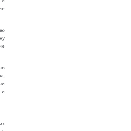
 и
ие
лю
ну
ие
но
а,
ри
 и
их