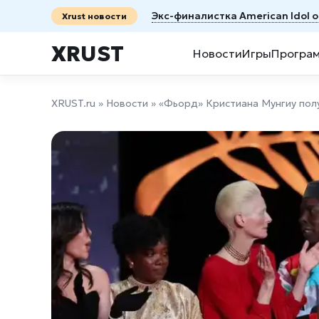
Экс-финалистка American Idol 
Xrust новости
XRUST
Новости
Игры
Програ
XRUST.ru
»
Новости
» «Фьорд» Кристиана Мунгиу пол