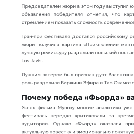
Председателем жюри в этом году выступил юж
объявления победителя отметил, что кар
стремлением показать сложность современно
Гран-при фестиваля достался российскому р
жюри получила картина «Приключение мечты
лучшую режиссуру разделили польский постан
Los Javis.
Лучшим актером был признан дуэт Валентина 
роль разделили Виржини Эфира и Тао Окамото
Почему победа «Фьорда» ва
Успех фильма Мунгиу многие аналитики уже
фестиваль нередко критиковали за чрезм
аудитории. Однако «Фьорд» оказался при
актуальную повестку и эмоционально понятну