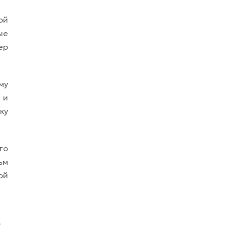
ой
ые
ер
му
 и
ку
го
ьм
ой
й