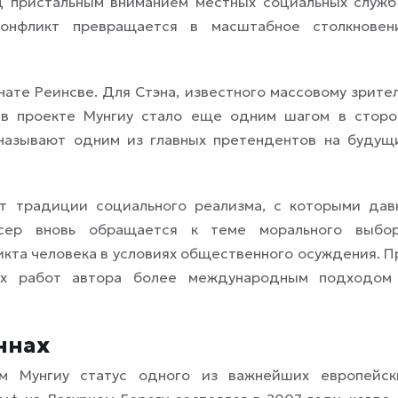
д пристальным вниманием местных социальных служб
онфликт превращается в масштабное столкновен
нате Реинсве. Для Стэна, известного массовому зрите
е в проекте Мунгиу стало еще одним шагом в сторо
 называют одним из главных претендентов на будущ
т традиции социального реализма, с которыми дав
ссер вновь обращается к теме морального выбор
икта человека в условиях общественного осуждения. П
их работ автора более международным подходом
ннах
м Мунгиу статус одного из важнейших европейск