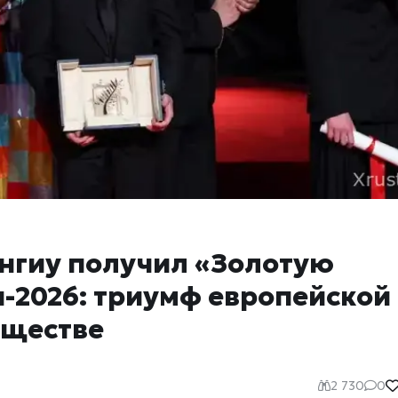
нгиу получил «Золотую
-2026: триумф европейской
бществе
2 730
0