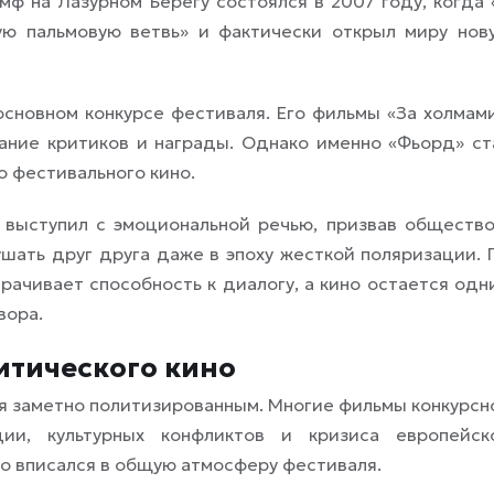
ф на Лазурном Берегу состоялся в 2007 году, когда 
ую пальмовую ветвь» и фактически открыл миру нов
основном конкурсе фестиваля. Его фильмы «За холмами
нание критиков и награды. Однако именно «Фьорд» ст
 фестивального кино.
выступил с эмоциональной речью, призвав общество
шать друг друга даже в эпоху жесткой поляризации. 
рачивает способность к диалогу, а кино остается одн
вора.
итического кино
ся заметно политизированным. Многие фильмы конкурсн
ии, культурных конфликтов и кризиса европейск
о вписался в общую атмосферу фестиваля.