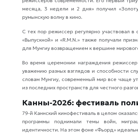
режиссеров современности. Его первый триум
месяца, 3 недели и 2 дня» получил «Золот
румынскую волну в кино.
С тех пор режиссер регулярно участвовал в 
«Выпускной» и «R.M.N.» также получали приз
для Мунгиу возвращением к вершине мирового
Во время церемонии награждения режиссер 
уважению разных взглядов и способности слу
словам Мунгиу, современный мир все чаще ут
из последних пространств для честного разго
Канны-2026: фестиваль пол
79-й Каннский кинофестиваль в целом оказал
программы поднимали темы войн, миграц
идентичности. На этом фоне «Фьорд» идеальн