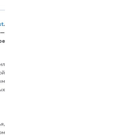
классических зализанных укладок 90‑х,
современный мокрый эффект не
предполагает жесткой фиксации: волосы
остаются живыми, сохраняют объем у
st
.
корней и не превращаются в «сосульки».
 —
Особенно выигрышно такой стиль
ре
ил
ой
ым
ых
я,
ом