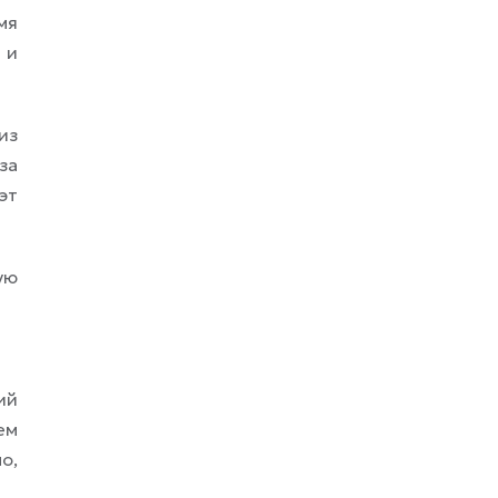
мя
 и
из
за
эт
ую
ий
ем
о,