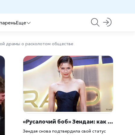
 парень
Еще
кой драмы о расколотом обществе
«Русалочий боб» Зендаи: как повторить укладку с мокрым эффектом, которая стала главным трендом лета
Зендая снова подтвердила свой статус