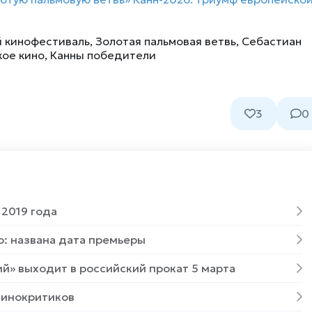
й кинофестиваль
,
Золотая пальмовая ветвь
,
Себастиан
кое кино
,
Канны победители
3
0
2019 года
о: названа дата премьеры
й» выходит в российский прокат 5 марта
кинокритиков