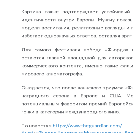
Картина также подтверждает устойчивый 
идентичности внутри Европы. Мунгиу показ
модели воспитания, религиозные взгляды и 
избегает однозначных ответов, оставляя зри
Для самого фестиваля победа «Фьорда» с
остаются главной площадкой для авторског
коммерческого контента, именно такие фил
мирового кинематографа.
Ожидается, что после каннского триумфа «Ф
наградного сезона в Европе и США. М
потенциальным фаворитом премий Европейск
гонки в категории международного кино.
По новостям
https://www.theguardian.com/
Xrust
:
«Фьорд» Кристиана Мунгиу получил «Зол