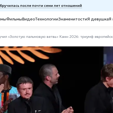
обручилась после почти семи лет отношений
ммы
Фильмы
Видео
Технологии
Знаменитости
Я девушка
Я
учил «Золотую пальмовую ветвь» Канн-2026: триумф европейс