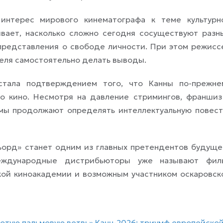
интерес мирового кинематографа к теме культурн
ывает, насколько сложно сегодня сосуществуют разн
представления о свободе личности. При этом режисс
теля самостоятельно делать выводы.
тала подтверждением того, что Канны по-прежне
о кино. Несмотря на давление стримингов, франшиз
ьмы продолжают определять интеллектуальную повест
ьорд» станет одним из главных претендентов будуще
еждународные дистрибьюторы уже называют фил
ой киноакадемии и возможным участником оскаровск
отую пальмовую ветвь» Канн-2026: триумф европейско