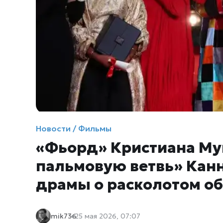
Новости / Фильмы
«Фьорд» Кристиана Му
пальмовую ветвь» Канн
драмы о расколотом о
mik736
25 мая 2026, 07:07