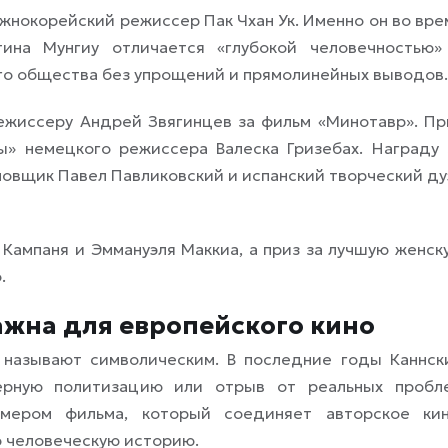
нокорейский режиссер Пак Чхан Ук. Именно он во вре
тина Мунгиу отличается «глубокой человечностью»
го общества без упрощений и прямолинейных выводов.
ежиссеру Андрей Звягинцев за фильм «Минотавр». Пр
» немецкого режиссера Валеска Гризебах. Награду 
овщик Павел Павликовский и испанский творческий ду
Кампаня и Эммануэля Маккиа, а приз за лучшую женск
.
жна для европейского кино
 называют символическим. В последние годы Каннск
ерную политизацию или отрыв от реальных пробл
мером фильма, который соединяет авторское кин
ю человеческую историю.