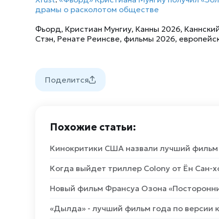
драмы о расколотом обществе
Фьорд
,
Кристиан Мунгиу
,
Канны 2026
,
Каннски
Стэн
,
Ренате Реинсве
,
фильмы 2026
,
европейс
Поделится
Похожие статьи:
Кинокритики США назвали лучший фильм 
Когда выйдет триллер Colony от Ён Сан-х
Новый фильм Франсуа Озона «Посторонни
«Дылда» - лучший фильм года по версии 