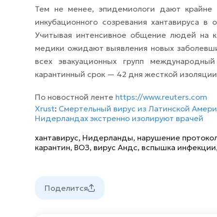
Тем не менее, эпидемиологи дают крайне
инкубационного созревания хантавируса в 
Учитывая интенсивное общение людей на к
медики ожидают выявления новых заболевши
всех эвакуационных групп международный
карантинный срок — 42 дня жесткой изоляци
По новостной ленте
https://www.reuters.com
Xrust
:
Смертельный вирус из Латинской Амери
Нидерландах экстренно изолируют врачей
хантавирус
,
Нидерланды
,
нарушение протоко
карантин
,
ВОЗ
,
вирус Андс
,
вспышка инфекции
Поделится