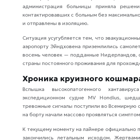
администрация больницы приняла решение
контактировавших с больным без максимально
и отправлены в изоляцию.
Ситуация усугубляется тем, что эвакуационн
аэропорту Эйндховена приземлились самолет
восемь человек — подданные Нидерландов, о
страны постоянного проживания для прохожде
Хроника круизного кошмар
Вспышка высокопатогенного хантавир
экспедиционном судне MV Hondius, шедш
тревожные сигналы поступили во Всемирную о
на борту начали массово проявляться симпто
К текущему моменту на лайнере официально п
закончились летальным исходом. Жертвам