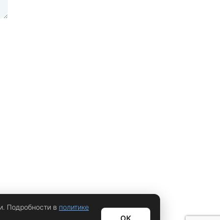
и. Подробности в
политике
ОК