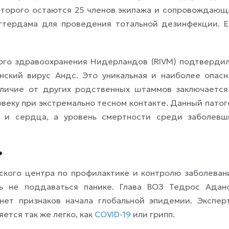
которого остаются 25 членов экипажа и сопровождающ
оттердама для проведения тотальной дезинфекции. Е
го здравоохранения Нидерландов (RIVM) подтвердил
нский вирус Андс. Это уникальная и наиболее опасн
тличие от других родственных штаммов заключается
овеку при экстремально тесном контакте. Данный патог
х и сердца, а уровень смертности среди заболевш
?
кого центра по профилактике и контролю заболеван
ь не поддаваться панике. Глава ВОЗ Тедрос Адан
нет признаков начала глобальной эпидемии. Экспер
ется так же легко, как
COVID-19
или грипп.