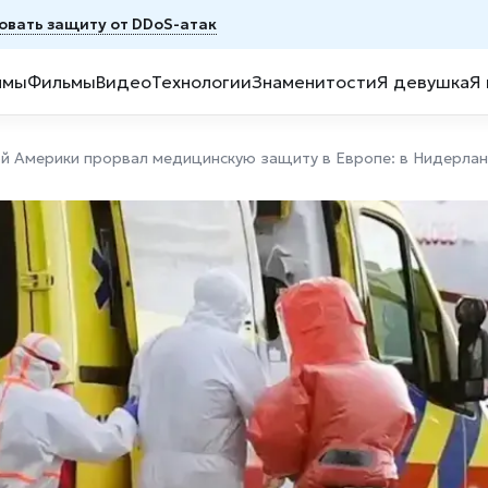
овать защиту от DDoS-атак
ммы
Фильмы
Видео
Технологии
Знаменитости
Я девушка
Я
ой Америки прорвал медицинскую защиту в Европе: в Нидерла