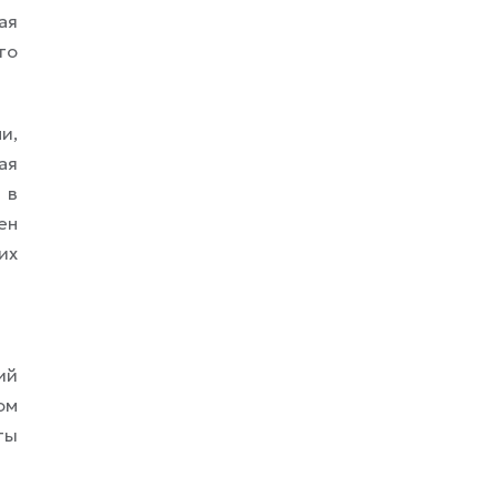
ая
го
и,
ая
 в
ен
их
ий
ом
ты