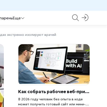
 парень
Еще
ндах экстренно изолируют врачей
Как собрать рабочее веб-приложение за полчаса с ИИ в 2026: Cursor, Replit и Lovable
В 2026 году человек без опыта в коде
может получить готовый сайт или мини-