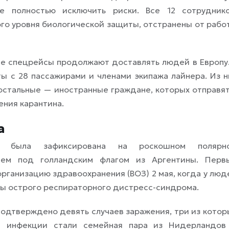
 полностью исключить риски. Все 12 сотруднико
го уровня биологической защиты, отстранены от рабо
ые спецрейсы продолжают доставлять людей в Европу.
ы с 28 пассажирами и членами экипажа лайнера. Из н
стальные — иностранные граждане, которых отправят
ния карантина.
а
уса была зафиксирована на роскошном полярн
ем под голландским флагом из Аргентины. Перв
рганизацию здравоохранения (ВОЗ) 2 мая, когда у люд
мы острого респираторного дистресс-синдрома.
одтверждено девять случаев заражения, три из котор
и инфекции стали семейная пара из Нидерландов