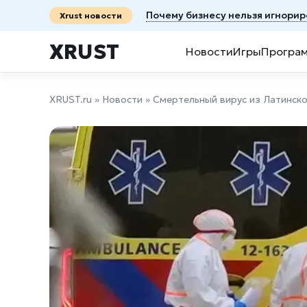
Почему бизнесу нельзя игнорир
Xrust новости
XRUST
Новости
Игры
Програ
XRUST.ru
»
Новости
» Смертельный вирус из Латинск