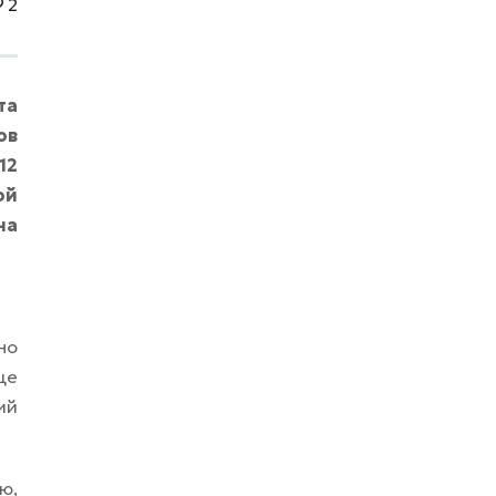
прямым путём для новичка. Заходишь на
2
lovable.dev и пишешь что-то вроде
«трекер привычек: список задач, отметки,
статистика за неделю, тёмная тема,
сохранение в браузере». Через несколько
та
минут
ов
12
ой
на
но
ще
ий
ю,