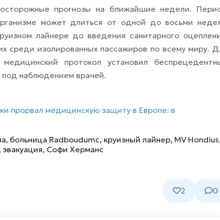
 осторожные прогнозы на ближайшие недели. Пери
организме может длиться от одной до восьми недел
руизном лайнере до введения санитарного оцеплени
х среди изолированных пассажиров по всему миру. Д
 медицинский протокол установил беспрецедентн
и под наблюдением врачей.
ки прорвал медицинскую защиту в Европе: в
ла
,
больница Radboudumc
,
круизный лайнер
,
MV Hondius
,
эвакуация
,
Софи Херманс
2
0