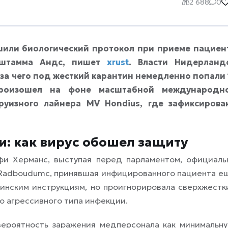
2 688
0
шили биологический протокол при приеме пациен
 штамма Андс, пишет
xrust
. Власти Нидерланд
-за чего под жесткий карантин немедленно попали 
произошел на фоне масштабной международн
руизного лайнера MV Hondius, где зафиксирова
и: как вирус обошел защиту
и Херманс, выступая перед парламентом, официаль
а Radboudumc, принявшая инфицированного пациента е
инским инструкциям, но проигнорировала сверхжестк
о агрессивного типа инфекции.
ероятность заражения медперсонала как минимальну