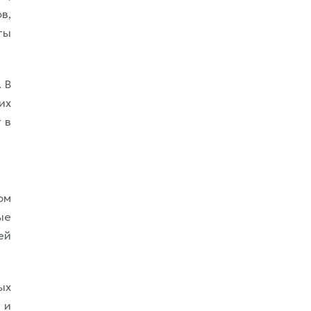
в,
ты
 В
их
 в
ом
ые
ей
ых
 и