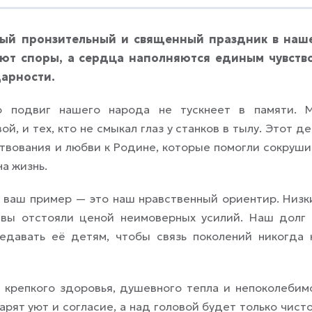
мый пронзительный и священный праздник в наш
ают споры, а сердца наполняются единым чувств
дарности.
о подвиг нашего народа не тускнеет в памяти. 
й, и тех, кто не смыкал глаз у станков в тылу. Этот де
твования и любви к Родине, которые помогли сокруши
а жизнь.
 ваш пример — это наш нравственный ориентир. Низк
й вы отстояли ценой неимоверных усилий. Наш долг
едавать её детям, чтобы связь поколений никогда 
 крепкого здоровья, душевного тепла и непоколебим
арят уют и согласие, а над головой будет только чисто