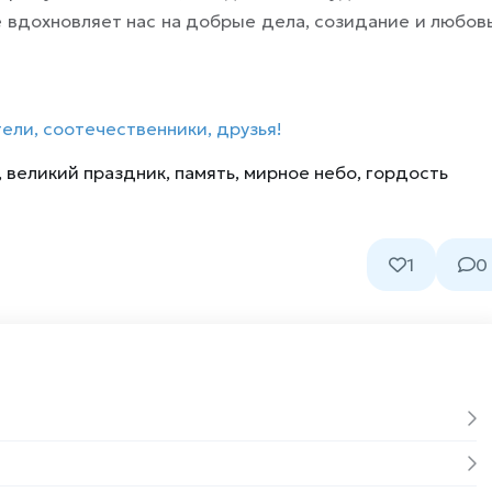
е вдохновляет нас на добрые дела, созидание и любовь
ели, соотечественники, друзья!
,
великий праздник
,
память
,
мирное небо
,
гордость
1
0