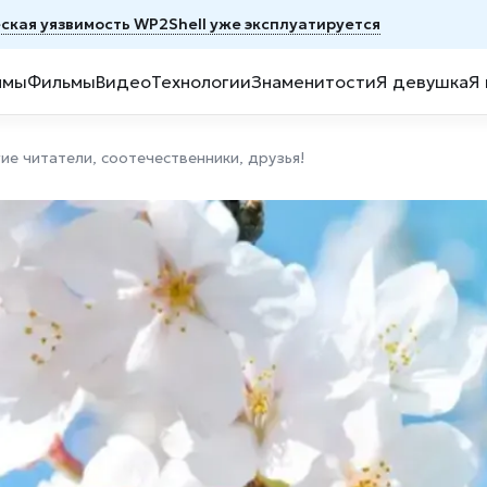
ская уязвимость WP2Shell уже эксплуатируется
ммы
Фильмы
Видео
Технологии
Знаменитости
Я девушка
Я
е читатели, соотечественники, друзья!