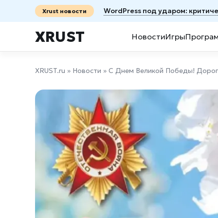
WordPress под ударом: критиче
Xrust новости
XRUST
Новости
Игры
Програ
XRUST.ru
»
Новости
» С Днем Великой Победы! Дороги