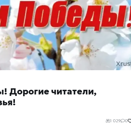
! Дорогие читатели,
зья!
1 029
0