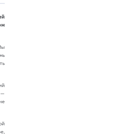
после стычки, кто не бросает случайного
попутчика на добивании боссов, кто
читает диалоги, а не жмёт пропуск так,
ей
будто у него свидание через две минуты.
ом
В такой песочнице
Мы
нь
ть
ий
 —
не
ой
е,