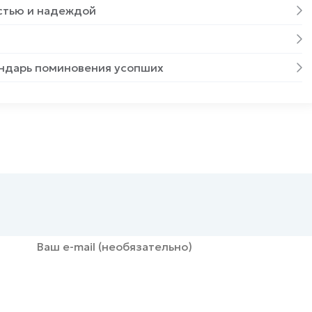
остью и надеждой
ендарь поминовения усопших