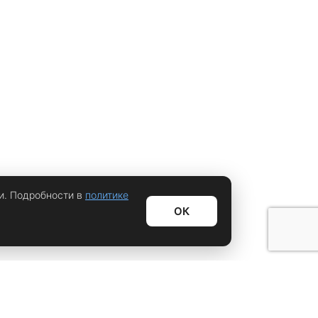
и. Подробности в
политике
ОК