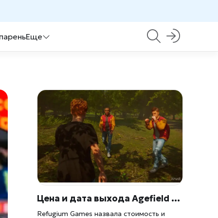
 парень
Еще
Цена и дата выхода Agefield High: Rock the School — 1100 рублей и 12 августа
Refugium Games назвала стоимость и