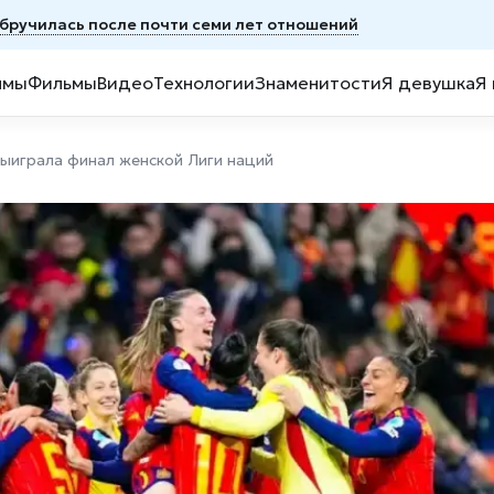
обручилась после почти семи лет отношений
ммы
Фильмы
Видео
Технологии
Знаменитости
Я девушка
Я
выиграла финал женской Лиги наций