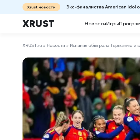
Экс-финалистка American Idol 
Xrust новости
XRUST
Новости
Игры
Програ
XRUST.ru
»
Новости
» Испания обыграла Германию и 