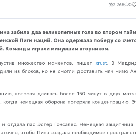
2 268
0
а забила два великолепных гола во втором тайм
женской Лиги наций. Она одержала победу со счет
ей. Команды играли минувшим вторником.
пустив множество моментов, пишет
xrust
. В Мадри
или из блоков, но не смогли доставить мяч мимо Ан
цию, которая длилась более 150 минут в двух матча
е, когда немецкая оборона потеряла концентрацию. Э
 и отдала пас Эстер Гонсалес. Немецкая защитница 
таточно, чтобы Пина создала необходимое пространст