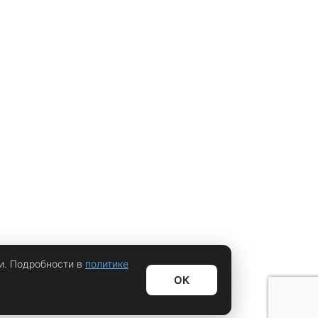
и. Подробности в
политике
ОК