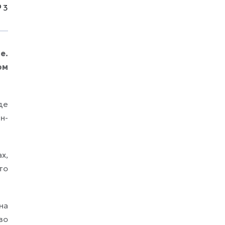
времени. На консолях проект появится
3
позже. На странице PlayStation Store уже
лежит карточка игры, но без
фиксированной даты. Системные
требования для PC на старте выглядят
е.
так: процессор уровня
ом
де
н-
х,
то
на
во