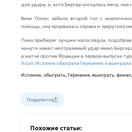
для удара, и, хотя Бергер коснулась мяча, она 
Вики Лопес забила второй гол с аналогично
помощь, она прорвалась справа и закрутила мя
Пина приберег лучшее напоследок, подобрав 
минуте нанес неотразимый удар мимо Бергера
в матче против Франции в первом выпуске тур
Xrust
:
Испания обыграла Германию и выиграла
Испания
,
обыграть
,
Германия
,
выиграть
,
финал
Поделится
Похожие статьи: