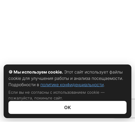
Франции встречу с Бельгией или Испанией в полуфинале.
Мбаппе продолжает идти вровень с Лионелем Месси в
гонке бомбардиров текущего турнира — у обоих по
восемь голов, и француз отстаёт от аргентинца всего на
один мяч в историческом списке лучших снайперов
чемпионатов мира. Тренер Дидье Дешам
🍪 Мы используем cookie.
Этот сайт использует файлы
cookie для улучшения работы и анализа посещаемости.
Подробности в
политике конфиденциальности
.
Если вы не согласны с использованием cookie —
пожалуйста, покиньте сайт.
ОК