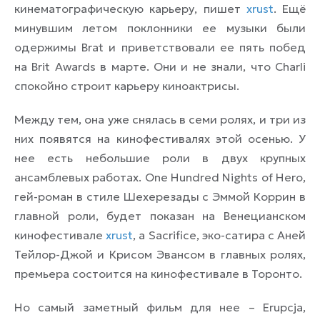
кинематографическую карьеру, пишет
xrust
. Ещё
минувшим летом поклонники ее музыки были
одержимы Brat и приветствовали ее пять побед
на Brit Awards в марте. Они и не знали, что Charli
спокойно строит карьеру киноактрисы.
Между тем, она уже снялась в семи ролях, и три из
них появятся на кинофестивалях этой осенью. У
нее есть небольшие роли в двух крупных
ансамблевых работах. One Hundred Nights of Hero,
гей-роман в стиле Шехерезады с Эммой Коррин в
главной роли, будет показан на Венецианском
кинофестивале
xrust
, а Sacrifice, эко-сатира с Аней
Тейлор-Джой и Крисом Эвансом в главных ролях,
премьера состоится на кинофестивале в Торонто.
Но самый заметный фильм для нее – Erupcja,