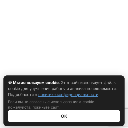
безотказно. Минимализм оказался удобной формулой:
вещи не спорили друг с другом, гардероб собирался за
пять минут, а образ читался как «у меня все под
контролем» — что в неспокойные годы было отдельной
ценностью. Отчасти тихая роскошь вообще родилась не
в модных домах, а в головах экономистов. Всякий раз,
когда рынок штормит, состоятельные покупатели
инстинктивно снижают демонстративность потребления
🍪 Мы используем cookie.
Этот сайт использует файлы
cookie для улучшения работы и анализа посещаемости.
Подробности в
политике конфиденциальности
.
Если вы не согласны с использованием cookie —
пожалуйста, покиньте сайт.
ОК