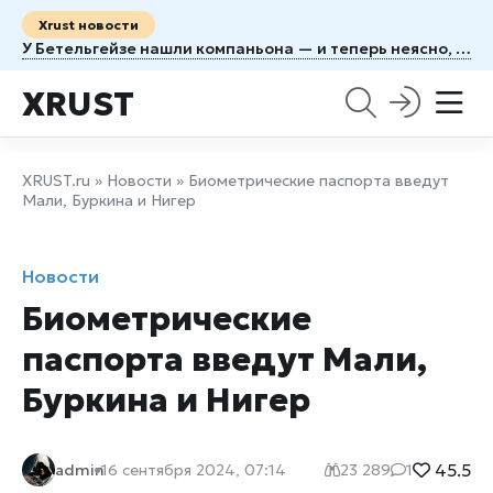
Xrust новости
У Бетельгейзе нашли компаньона — и теперь неясно, когда рванёт
XRUST
XRUST.ru
»
Новости
» Биометрические паспорта введут
Мали, Буркина и Нигер
Новости
Биометрические
паспорта введут Мали,
Буркина и Нигер
45.5
admin
16 сентября 2024, 07:14
23 289
1