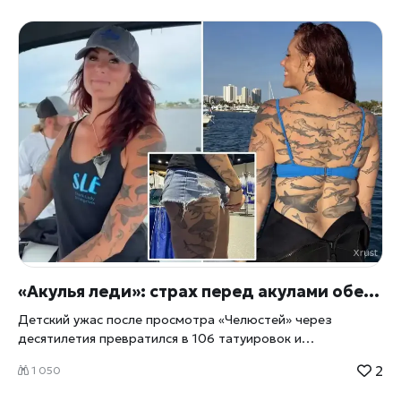
«Акулья леди»: страх перед акулами обернулся для американки мировым рекордом
Детский ужас после просмотра «Челюстей» через
десятилетия превратился в 106 татуировок и
официальный титул от Книги рекордов Гиннесса — так на
2
1 050
своей коже женщина запечатлела всю свою жизнь,
посвящённую акулам. Биолог Эмили Моррисон из штата