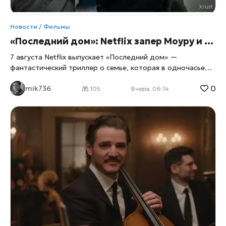
Новости / Фильмы
«Последний дом»: Netflix запер Моуру и Ли в их же доме
7 августа Netflix выпускает «Последний дом» —
фантастический триллер о семье, которая в одночасье
оказывается запертой в собственных стенах. Главные
0
mik736
роли исполнили Вагнер Моура и Грета Ли, а для
105
Вчера, 06:14
перевоплощения в выживальщиков актёрам пришлось
разбираться в физиологии паники не по книжкам, а с
помощью настоящего специалиста по выживанию. Дом
как ловушка Сюжет прост до жути: обычная семья из
четырёх человек просыпается и обнаруживает, что
выбраться наружу больше нельзя, сообщает
xrust
. Двери,
окна, любые щели — всё наглухо запечатано. Снаружи
маячит нечто, природа которого до самого финала
остаётся загадкой, а внутри стремительно тают запасы
еды и воды. Дальше — вопрос на выживание: либо герои
учатся действовать сообща, либо сходят с ума
поодиночке, запертые вместе с собственными страхами и