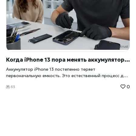
Когда iPhone 13 пора менять аккумулятор и как проходит ремонт
Аккумулятор iPhone 13 постепенно теряет
первоначальную емкость. Это естественный процесс для
любой литий-ионной батареи. Телефон может оставаться
0
63
полностью исправным, но работать без подзарядки
заметно меньше. Иногда появляются неожиданные
выключения, нагрев или перебои во время зарядки. Apple
относит аккумуляторы к расходным компонентам с
ограниченным сроком службы. Для iPhone 14 и более
ранних моделей заявлено сохранение до 80 %
первоначальной емкости после 500 полных циклов
зарядки при идеальных условиях. Фактический износ