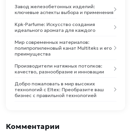
Завод железобетонных изделий:
ключевые аспекты выбора и применения
Kpk-Parfume: Искусство создания
идеального аромата для каждого
Мир современных материалов:
полипропиленовый канат Multiteks и его
преимущества
Производители натяжных потолков:
качество, разнообразие и инновации
Добро пожаловать в мир высоких
технологий с Eltex: Преобразите ваш
бизнес с правильной технологией
Комментарии