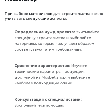
При выборе материалов для строительства важно
учитывать следующие аспекты:
Определение нужд проекта:
Учитывайте
специфику строительства и выбирайте
материалы, которые наилучшим образом
соответствуют этим требованиям.
Сравнение характеристик:
Изучите
технические параметры продукции,
доступной на Mosbet.shop, и выберите
наиболее подходящие опции.
Консультация с специалистами:
Воспользуйтесь помощью