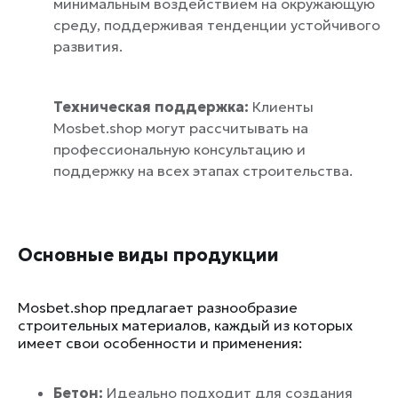
минимальным воздействием на окружающую
среду, поддерживая тенденции устойчивого
развития.
Техническая поддержка:
Клиенты
Mosbet.shop могут рассчитывать на
профессиональную консультацию и
поддержку на всех этапах строительства.
Основные виды продукции
Mosbet.shop предлагает разнообразие
строительных материалов, каждый из которых
имеет свои особенности и применения:
Бетон:
Идеально подходит для создания