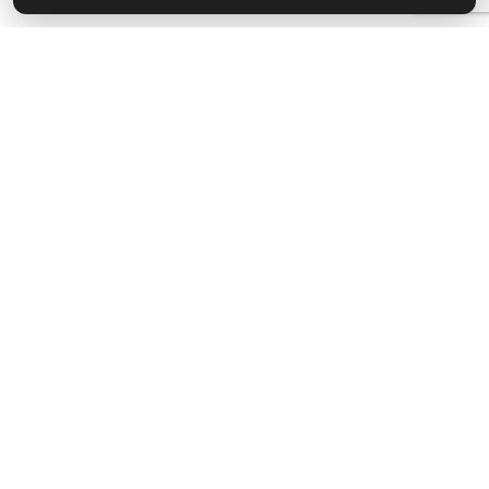
Политика конфиденциальности
rustem@xrust.ru
Мультимедиа
Игры
Программы
Фильмы