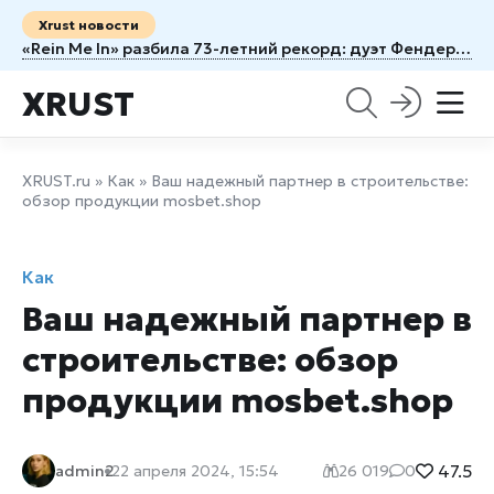
Xrust новости
«Rein Me In» разбила 73-летний рекорд: дуэт Фендера и Дин обошёл легенду 1953 года
XRUST
XRUST.ru
»
Как
» Ваш надежный партнер в строительстве:
обзор продукции mosbet.shop
Как
Ваш надежный партнер в
строительстве: обзор
продукции mosbet.shop
47.5
admin2
22 апреля 2024, 15:54
26 019
0