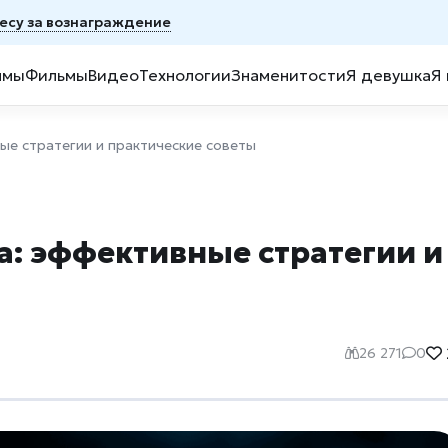
несу за вознаграждение
ммы
Фильмы
Видео
Технологии
Знаменитости
Я девушка
Я
е стратегии и практические советы
: эффективные стратегии и
26 271
0