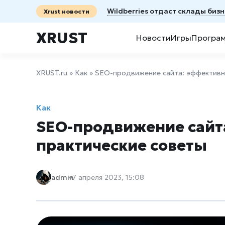
Wildberries отдаст склады биз
Xrust новости
XRUST
Новости
Игры
Програ
XRUST.ru
»
Как
» SEO-продвижение сайта: эффективны
Как
SEO-продвижение сайта
практические советы
admin
7 апреля 2023, 15:08