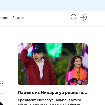
 парень
Еще
27
Парень из Никарагуа решил всё сам: выборов больше не будет
Президент Никарагуа Даниэль Ортега
объявил, что страна больше не будет