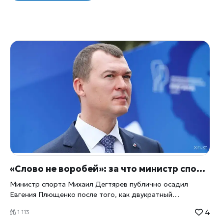
«Слово не воробей»: за что министр спорта отчитал Плющенко и сравнил его с релокантами
Министр спорта Михаил Дегтярев публично осадил
Евгения Плющенко после того, как двукратный
олимпийский чемпион заявил о деградации российского
4
1 113
фигурного катания и отправил 13-летнего сына кататься