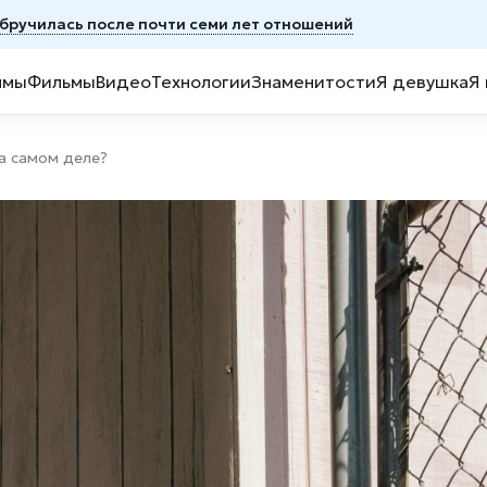
обручилась после почти семи лет отношений
ммы
Фильмы
Видео
Технологии
Знаменитости
Я девушка
Я
а самом деле?