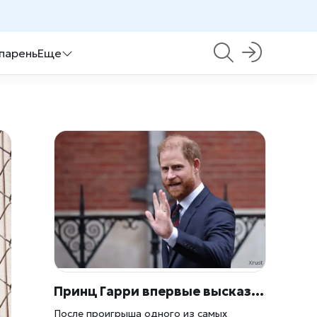
 парень
Еще
Принц Гарри впервые высказался после громкого поражения в суде против Daily Mail
После проигрыша одного из самых