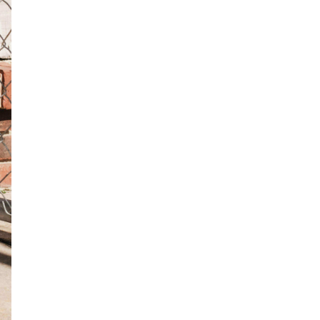
сомнительные методы. Суд пришел к
выводу, что представленных
доказательств оказалось недостаточно.
Практически сразу после решения суда
принц Гарри выступил с совместным
заявлением вместе с баронессой Дорин
Лоуренс —