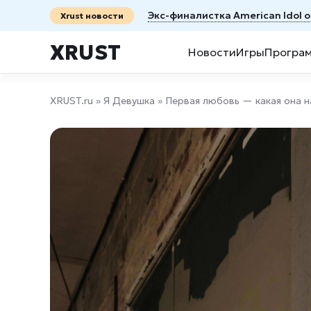
Экс-финалистка American Idol 
Xrust новости
XRUST
Новости
Игры
Програ
XRUST.ru
»
Я Девушка
» Первая любовь — какая она н