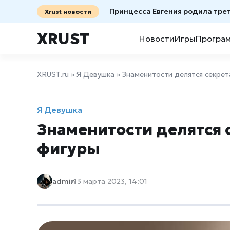
Принцесса Евгения родила тре
Xrust новости
XRUST
Новости
Игры
Програ
XRUST.ru
»
Я Девушка
» Знаменитости делятся секре
Я Девушка
Знаменитости делятся 
фигуры
admin
13 марта 2023, 14:01