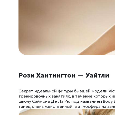
Рози Хантингтон — Уайтли
Секрет идеальной фигуры бывшей модели Victo
тренировочных занятиях, в течение которых 
школу Саймона Де Ла Рю под названием Body By
танец очень женственный, а атмосфера на за