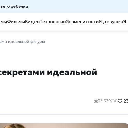
тьего ребёнка
ммы
Фильмы
Видео
Технологии
Знаменитости
Я девушка
Я
тами идеальной фигуры
секретами идеальной
23
33 579
0