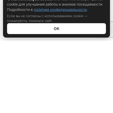
cookie для улучшения работы и анализа посещаемости.
Подробности в
политике конфиденциальности
.
Если вы не согласны с использованием cookie —
пожалуйста, покиньте сайт.
ОК
Политика конфиденциальности